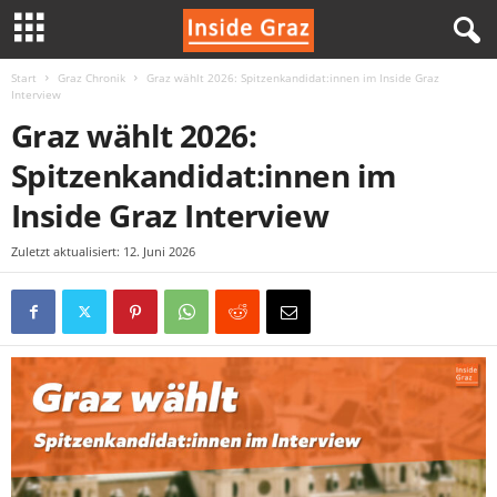
Start
Graz Chronik
Graz wählt 2026: Spitzenkandidat:innen im Inside Graz
I
Interview
Graz wählt 2026:
n
Spitzenkandidat:innen im
s
Inside Graz Interview
i
Zuletzt aktualisiert: 12. Juni 2026
d
e
G
r
a