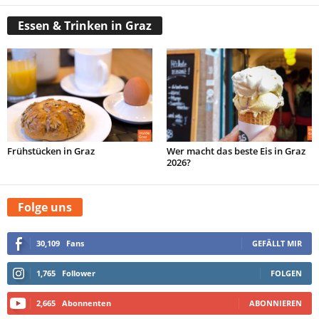
Essen & Trinken in Graz
Frühstücken in Graz
Wer macht das beste Eis in Graz
2026?
Folge uns
30,109
Fans
GEFÄLLT MIR
1,765
Follower
FOLGEN
2,665
Abonnenten
ABONNIEREN