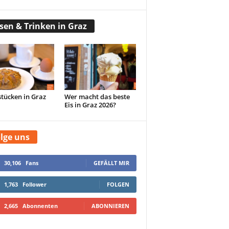
sen & Trinken in Graz
tücken in Graz
Wer macht das beste
Eis in Graz 2026?
lge uns
30,106
Fans
GEFÄLLT MIR
1,763
Follower
FOLGEN
2,665
Abonnenten
ABONNIEREN