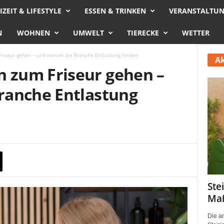
IZEIT & LIFESTYLE
ESSEN & TRINKEN
VERANSTALTU
N
WOHNEN
UMWELT
TIERECKE
WETTER
seur gehen – und warum die Branche Entlastung fordert
Ak
zum Friseur gehen –
ranche Entlastung
Ste
Maß
Die a