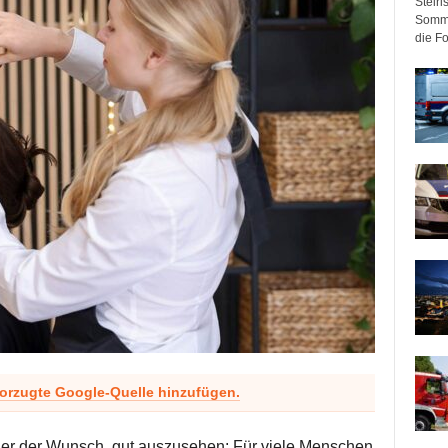
Steir
Somme
die F
vorzugte Google-Quelle hinzufügen.
oder der Wunsch, gut auszusehen: Für viele Menschen