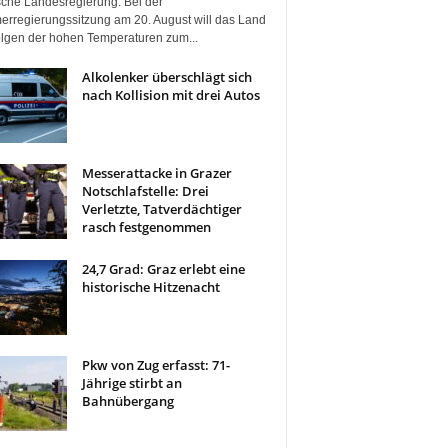
ische Landesregierung. Bei der
rregierungssitzung am 20. August will das Land
olgen der hohen Temperaturen zum...
Alkolenker überschlägt sich
nach Kollision mit drei Autos
Messerattacke in Grazer
Notschlafstelle: Drei
Verletzte, Tatverdächtiger
rasch festgenommen
24,7 Grad: Graz erlebt eine
historische Hitzenacht
Pkw von Zug erfasst: 71-
Jährige stirbt an
Bahnübergang