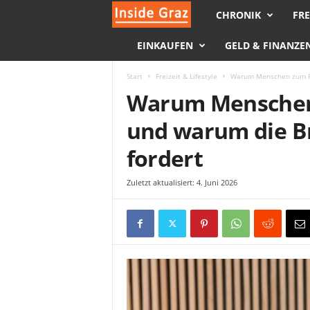
CHRONIK
FRE
I
EINKAUFEN
GELD & FINANZE
n
s
Start
Freizeit & Lifestyle
Warum Menschen zum Fri
Warum Menschen 
i
und warum die B
d
fordert
e
Zuletzt aktualisiert: 4. Juni 2026
G
r
a
z