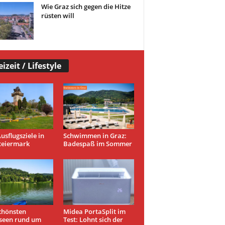
Wie Graz sich gegen die Hitze
rüsten will
eizeit / Lifestyle
usflugsziele in
Schwimmen in Graz:
teiermark
Badespaß im Sommer
chönsten
Midea PortaSplit im
seen rund um
Test: Lohnt sich der