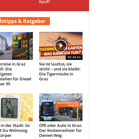
Kauf?
fotipps & Ratgeber
00:40:53
preise in Graz
Sie ist lautlos, sie
ll: Die
sticht – und sie bleibt:
igsten
Die Tigermücke in
tellen für Diesel
Graz
er 95
 in der Stadt: So
Öffi oder Auto in Graz:
st Du Wohnung
Der Kostenrechner für
Körper
Deinen Weg