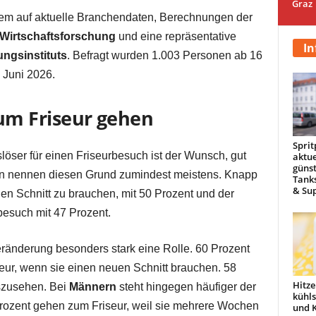
Graz
erem auf aktuelle Branchendaten, Berechnungen der
Wirtschaftsforschung
und eine repräsentative
In
ngsinstituts
. Befragt wurden 1.003 Personen ab 16
 Juni 2026.
m Friseur gehen
Sprit
löser für einen Friseurbesuch ist der Wunsch, gut
aktue
günst
en nennen diesen Grund zumindest meistens. Knapp
Tanks
& Sup
uen Schnitt zu brauchen, mit 50 Prozent und der
besuch mit 47 Prozent.
änderung besonders stark eine Rolle. 60 Prozent
eur, wenn sie einen neuen Schnitt brauchen. 58
Hitze
szusehen. Bei
Männern
steht hingegen häufiger der
kühl
rozent gehen zum Friseur, weil sie mehrere Wochen
und 