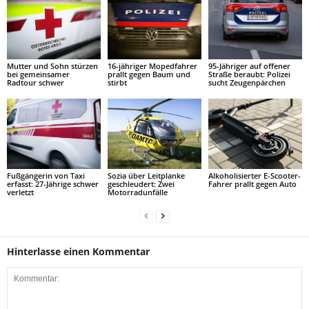
Mutter und Sohn stürzen
16-jähriger Mopedfahrer
95-Jähriger auf offener
bei gemeinsamer
prallt gegen Baum und
Straße beraubt: Polizei
Radtour schwer
stirbt
sucht Zeugenpärchen
Fußgängerin von Taxi
Sozia über Leitplanke
Alkoholisierter E-Scooter-
erfasst: 27-Jährige schwer
geschleudert: Zwei
Fahrer prallt gegen Auto
verletzt
Motorradunfälle
Hinterlasse einen Kommentar