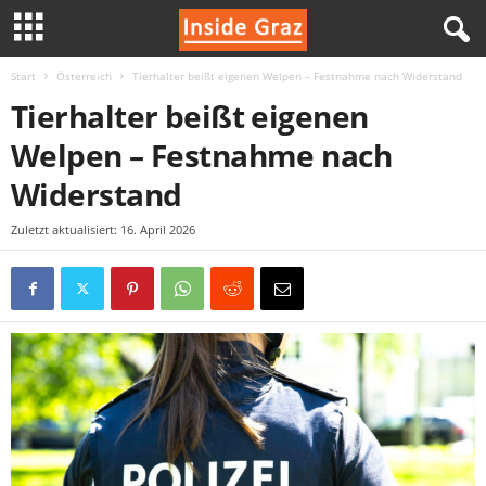
Start
Österreich
Tierhalter beißt eigenen Welpen – Festnahme nach Widerstand
I
Tierhalter beißt eigenen
n
Welpen – Festnahme nach
s
Widerstand
i
Zuletzt aktualisiert: 16. April 2026
d
e
G
r
a