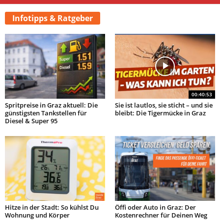
Infotipps & Ratgeber
00:40:53
Spritpreise in Graz aktuell: Die
Sie ist lautlos, sie sticht – und sie
günstigsten Tankstellen für
bleibt: Die Tigermücke in Graz
Diesel & Super 95
Hitze in der Stadt: So kühlst Du
Öffi oder Auto in Graz: Der
Wohnung und Körper
Kostenrechner für Deinen Weg