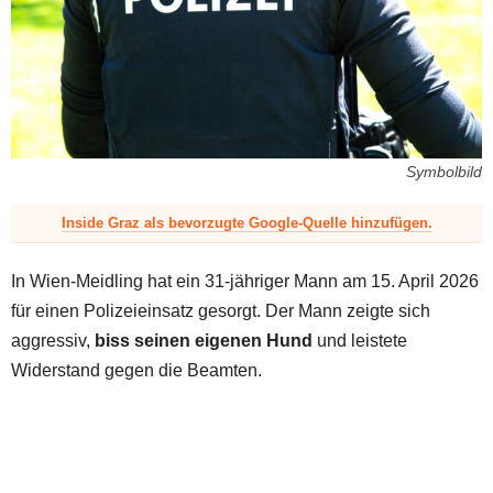
z
Symbolbild
Inside Graz als bevorzugte Google-Quelle hinzufügen.
In Wien-Meidling hat ein 31-jähriger Mann am 15. April 2026
für einen Polizeieinsatz gesorgt. Der Mann zeigte sich
aggressiv,
biss seinen eigenen Hund
und leistete
Widerstand gegen die Beamten.