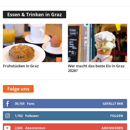
Essen & Trinken in Graz
Frühstücken in Graz
Wer macht das beste Eis in Graz
2026?
Folge uns
30,103
Fans
GEFÄLLT MIR
1,762
Follower
FOLGEN
2,665
Abonnenten
ABONNIEREN