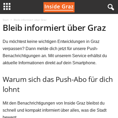
I
Start
Bleib informiert über Graz
Bleib informiert über Graz
n
Du möchtest keine wichtigen Entwicklungen in Graz
s
verpassen? Dann melde dich jetzt für unsere Push-
i
Benachrichtigungen an. Mit unserem Service erhältst du
aktuelle Informationen direkt auf dein Smartphone.
d
Warum sich das Push-Abo für dich
e
lohnt
G
r
Mit den Benachrichtigungen von Inside Graz bleibst du
schnell und kompakt informiert über alles, was die Stadt
a
bewegt.