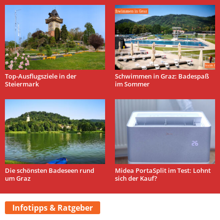
Top-Ausflugsziele in der
Schwimmen in Graz: Badespaß
Steiermark
im Sommer
Die schönsten Badeseen rund
Midea PortaSplit im Test: Lohnt
um Graz
sich der Kauf?
Infotipps & Ratgeber