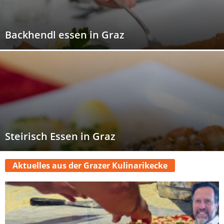
z
Backhendl essen in Graz
Steirisch Essen in Graz
Aktuelles aus der Grazer Kulinarikecke