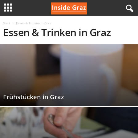
I
Start
Essen & Trinken in Graz
Essen & Trinken in Graz
n
s
i
d
e
Frühstücken in Graz
G
r
a