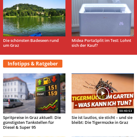
Die schönsten Badeseen rund
Midea PortaSplit im Test: Lohnt
um Graz
sich der Kauf?
Infotipps & Ratgeber
00:40:53
Spritpreise in Graz aktuell: Die
Sie ist lautlos, sie sticht – und sie
günstigsten Tankstellen für
bleibt: Die Tigermücke in Graz
Diesel & Super 95