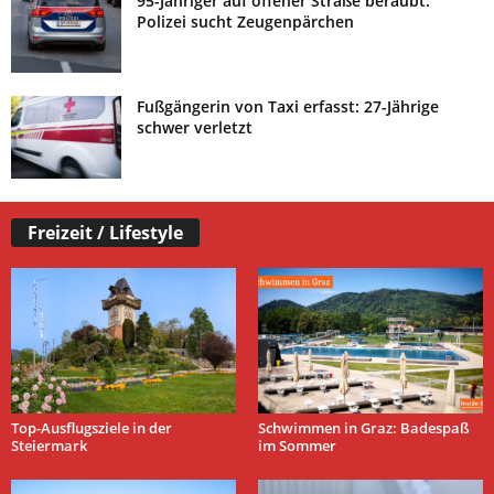
95-Jähriger auf offener Straße beraubt:
Polizei sucht Zeugenpärchen
Fußgängerin von Taxi erfasst: 27-Jährige
schwer verletzt
Freizeit / Lifestyle
Top-Ausflugsziele in der
Schwimmen in Graz: Badespaß
Steiermark
im Sommer