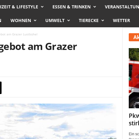
IZEIT & LIFESTYLE
ESSEN & TRINKEN
VERANSTALTU
N
WOHNEN
UMWELT
TIERECKE
WETTER
bot am Grazer Lustbühel
Ak
gebot am Grazer
Pkw
sti
Ein s