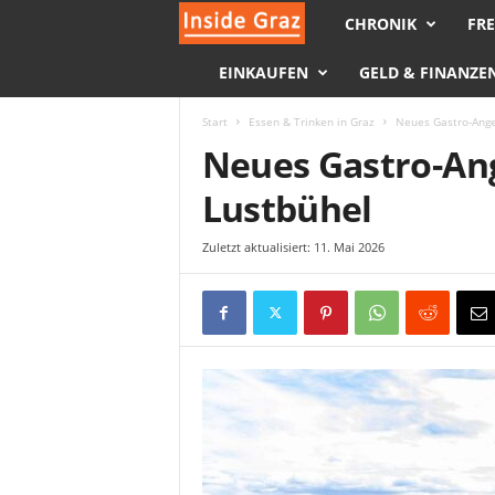
CHRONIK
FRE
I
EINKAUFEN
GELD & FINANZE
n
s
Start
Essen & Trinken in Graz
Neues Gastro-Ange
Neues Gastro-An
i
Lustbühel
d
Zuletzt aktualisiert: 11. Mai 2026
e
G
r
a
z