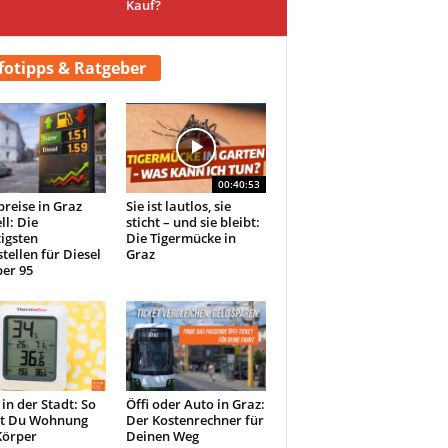
Kauf?
fotipps & Ratgeber
00:40:53
preise in Graz
Sie ist lautlos, sie
ll: Die
sticht – und sie bleibt:
igsten
Die Tigermücke in
tellen für Diesel
Graz
er 95
 in der Stadt: So
Öffi oder Auto in Graz:
st Du Wohnung
Der Kostenrechner für
Körper
Deinen Weg