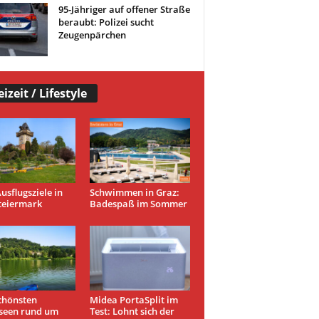
95-Jähriger auf offener Straße
beraubt: Polizei sucht
Zeugenpärchen
eizeit / Lifestyle
usflugsziele in
Schwimmen in Graz:
teiermark
Badespaß im Sommer
chönsten
Midea PortaSplit im
seen rund um
Test: Lohnt sich der