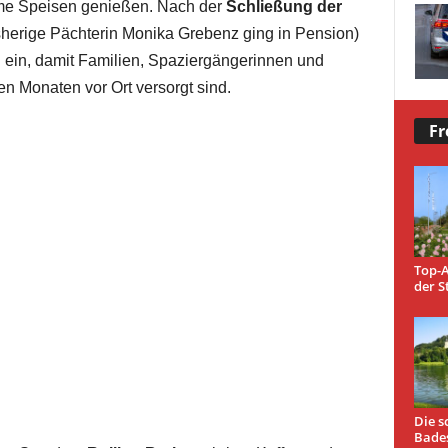
rme Speisen genießen. Nach der
Schließung der
sherige Pächterin Monika Grebenz ging in Pension)
 ein, damit Familien, Spaziergängerinnen und
 Monaten vor Ort versorgt sind.
Fr
Top-A
der S
Die s
Bade