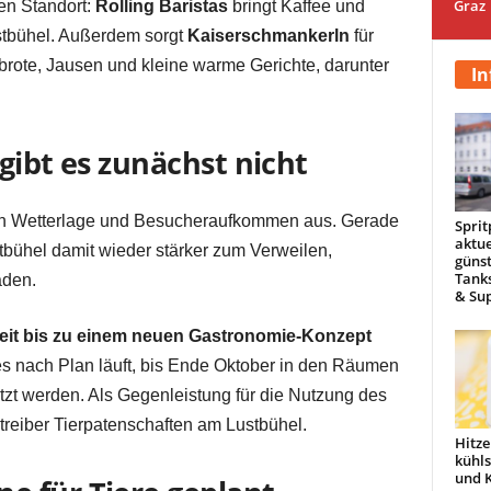
Graz
en Standort:
Rolling Baristas
bringt Kaffee und
stbühel. Außerdem sorgt
Kaiserschmankerln
für
brote, Jausen und kleine warme Gerichte, darunter
In
gibt es zunächst nicht
ach Wetterlage und Besucheraufkommen aus. Gerade
Sprit
aktue
stbühel damit wieder stärker zum Verweilen,
günst
Tanks
aden.
& Sup
eit bis zu einem neuen Gastronomie-Konzept
lles nach Plan läuft, bis Ende Oktober in den Räumen
t werden. Als Gegenleistung für die Nutzung des
reiber Tierpatenschaften am Lustbühel.
Hitze
kühl
und 