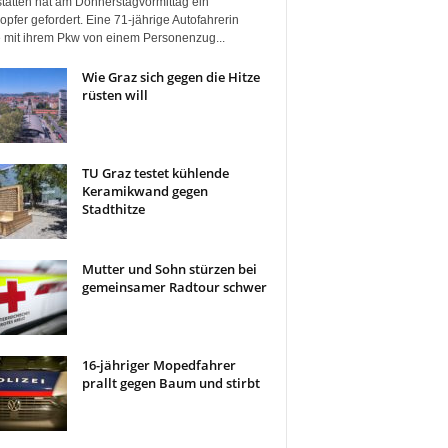
tätten hat am Donnerstagvormittag ein
pfer gefordert. Eine 71-jährige Autofahrerin
 mit ihrem Pkw von einem Personenzug...
Wie Graz sich gegen die Hitze
rüsten will
TU Graz testet kühlende
Keramikwand gegen
Stadthitze
Mutter und Sohn stürzen bei
gemeinsamer Radtour schwer
16-jähriger Mopedfahrer
prallt gegen Baum und stirbt