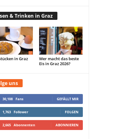
sen & Trinken in Graz
tücken in Graz
Wer macht das beste
Eis in Graz 2026?
lge uns
30,108
Fans
GEFÄLLT MIR
1,763
Follower
FOLGEN
2,665
Abonnenten
ABONNIEREN