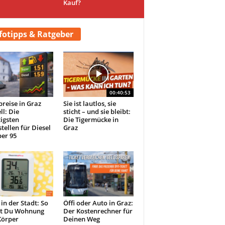
Kauf?
fotipps & Ratgeber
00:40:53
preise in Graz
Sie ist lautlos, sie
ll: Die
sticht – und sie bleibt:
igsten
Die Tigermücke in
tellen für Diesel
Graz
er 95
 in der Stadt: So
Öffi oder Auto in Graz:
st Du Wohnung
Der Kostenrechner für
Körper
Deinen Weg