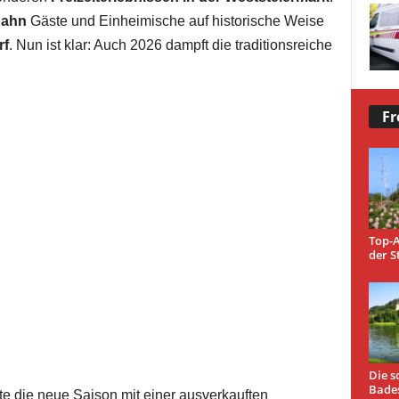
bahn
Gäste und Einheimische auf historische Weise
rf
. Nun ist klar: Auch 2026 dampft die traditionsreiche
Fr
Top-A
der S
Die s
Bade
e die neue Saison mit einer ausverkauften