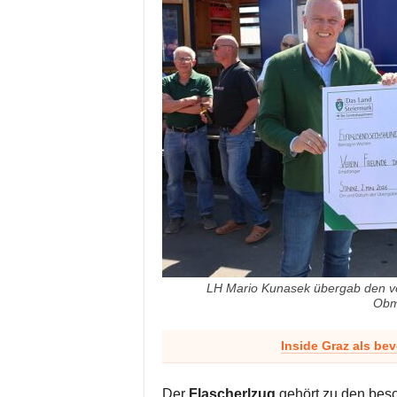
LH Mario Kunasek übergab den ve
Obm
Inside Graz als be
Der
Flascherlzug
gehört zu den bes