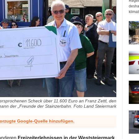
Regen
desha
klimat
rsprochenen Scheck über 11.600 Euro an Franz Zettl, den
ann der „Freunde der Stainzerbahn. Foto Land Steiermark
vorzugte Google-Quelle hinzufügen.
onderen
Freizeiterlebnissen in der Weststeiermark
.