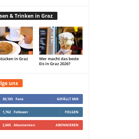
sen & Trinken in Graz
tücken in Graz
Wer macht das beste
Eis in Graz 2026?
lge uns
30,103
Fans
GEFÄLLT MIR
1,762
Follower
FOLGEN
2,665
Abonnenten
ABONNIEREN