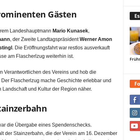
prominenten Gästen
Es
derem Landeshauptmann
Mario Kunasek
,
mann
, der Zweite Landtagspräsident
Werner Amon
tingl
. Die Eröffnungsfahrt war restlos ausverkauft
sse am Flascherlzug weiterhin ist.
Frühs
n Verantwortlichen des Vereins und hob die
 Der Flascherlzug mache Geschichte erlebbar und
Fo
Landschaft und Kultur der Region näher.
Stainzerbahn
s war die Übergabe eines Spendenschecks.
halt der Stainzerbahn, die der Verein am 16. Dezember