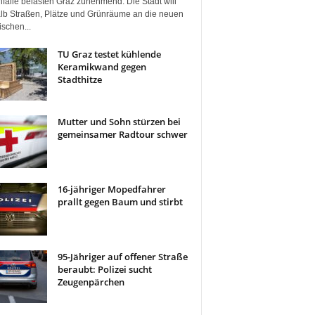
fälle belasten Graz zunehmend. Die Stadt will
lb Straßen, Plätze und Grünräume an die neuen
ischen...
TU Graz testet kühlende
Keramikwand gegen
Stadthitze
Mutter und Sohn stürzen bei
gemeinsamer Radtour schwer
16-jähriger Mopedfahrer
prallt gegen Baum und stirbt
95-Jähriger auf offener Straße
beraubt: Polizei sucht
Zeugenpärchen