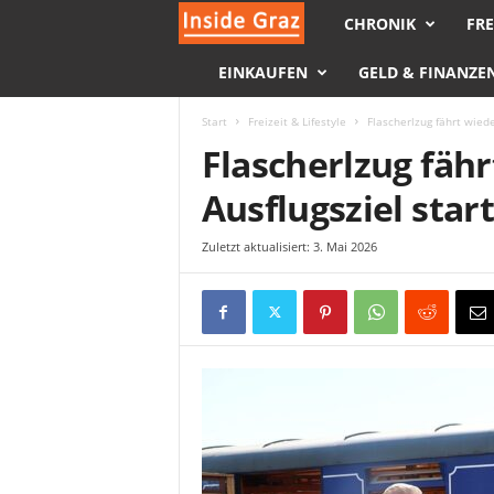
CHRONIK
FRE
I
EINKAUFEN
GELD & FINANZE
n
s
Start
Freizeit & Lifestyle
Flascherlzug fährt wiede
Flascherlzug fähr
i
Ausflugsziel start
d
Zuletzt aktualisiert: 3. Mai 2026
e
G
r
a
z