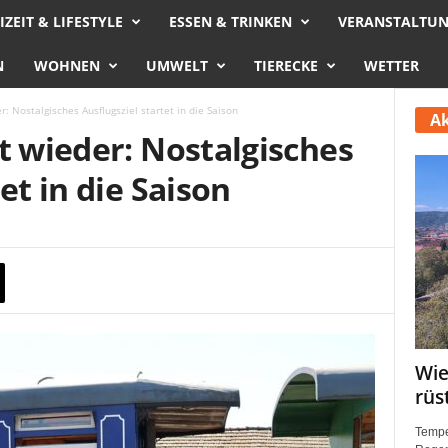
IZEIT & LIFESTYLE
ESSEN & TRINKEN
VERANSTALTU
N
WOHNEN
UMWELT
TIERECKE
WETTER
r: Nostalgisches Ausflugsziel startet in die Saison
Ak
t wieder: Nostalgisches
et in die Saison
Wie
rüs
Tempe