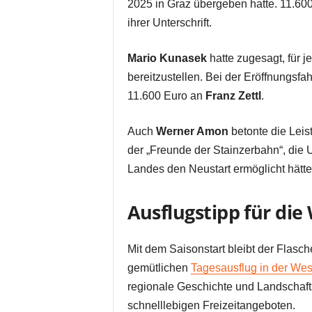
2025 in Graz übergeben hatte. 11.60
ihrer Unterschrift.
Mario Kunasek
hatte zugesagt, für 
bereitzustellen. Bei der Eröffnungsf
11.600 Euro an
Franz Zettl
.
Auch
Werner Amon
betonte die Leis
der „Freunde der Stainzerbahn“, die 
Landes den Neustart ermöglicht hätte
Ausflugstipp für di
Mit dem Saisonstart bleibt der Flascher
gemütlichen
Tagesausflug in der Wes
regionale Geschichte und Landschaftse
schnelllebigen Freizeitangeboten.