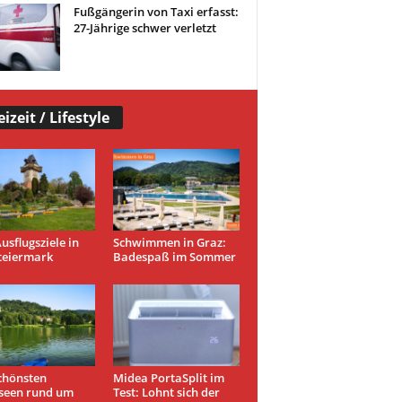
Fußgängerin von Taxi erfasst:
27-Jährige schwer verletzt
eizeit / Lifestyle
usflugsziele in
Schwimmen in Graz:
teiermark
Badespaß im Sommer
chönsten
Midea PortaSplit im
seen rund um
Test: Lohnt sich der