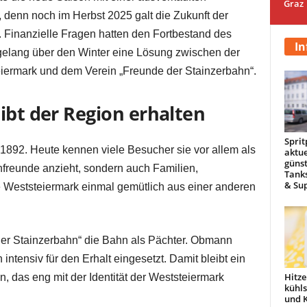
Graz
, denn noch im Herbst 2025 galt die Zukunft der
. Finanzielle Fragen hatten den Fortbestand des
In
 gelang über den Winter eine Lösung zwischen der
iermark und dem Verein „Freunde der Stainzerbahn“.
ibt der Region erhalten
Sprit
 1892. Heute kennen viele Besucher sie vor allem als
aktue
günst
nfreunde anzieht, sondern auch Familien,
Tanks
& Sup
 Weststeiermark einmal gemütlich aus einer anderen
 der Stainzerbahn“ die Bahn als Pächter. Obmann
intensiv für den Erhalt eingesetzt. Damit bleibt ein
Hitze
en, das eng mit der Identität der Weststeiermark
kühl
und 