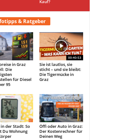
Kauf?
fotipps & Ratgeber
00:40:53
preise in Graz
Sie ist lautlos, sie
ll: Die
sticht – und sie bleibt:
igsten
Die Tigermücke in
tellen für Diesel
Graz
er 95
 in der Stadt: So
Öffi oder Auto in Graz:
st Du Wohnung
Der Kostenrechner für
Körper
Deinen Weg