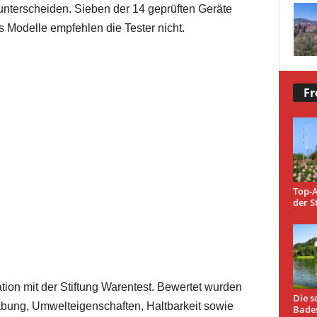
k unterscheiden. Sieben der 14 geprüften Geräte
s Modelle empfehlen die Tester nicht.
Fr
Top-A
der S
tion mit der Stiftung Warentest. Bewertet wurden
Die s
bung, Umwelteigenschaften, Haltbarkeit sowie
Bade