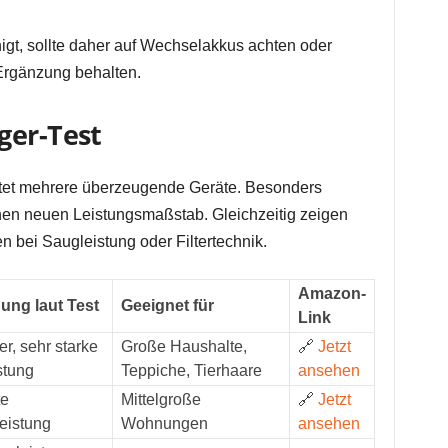
gt, sollte daher auf Wechselakkus achten oder
rgänzung behalten.
ger-Test
tet mehrere überzeugende Geräte. Besonders
nen neuen Leistungsmaßstab. Gleichzeitig zeigen
 bei Saugleistung oder Filtertechnik.
Amazon-
ung laut Test
Geeignet für
Link
er, sehr starke
Große Haushalte,
🔗
Jetzt
stung
Teppiche, Tierhaare
ansehen
te
Mittelgroße
🔗
Jetzt
eistung
Wohnungen
ansehen