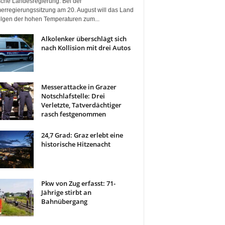
ische Landesregierung. Bei der
rregierungssitzung am 20. August will das Land
olgen der hohen Temperaturen zum...
Alkolenker überschlägt sich
nach Kollision mit drei Autos
Messerattacke in Grazer
Notschlafstelle: Drei
Verletzte, Tatverdächtiger
rasch festgenommen
24,7 Grad: Graz erlebt eine
historische Hitzenacht
Pkw von Zug erfasst: 71-
Jährige stirbt an
Bahnübergang