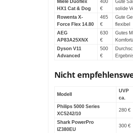
Miele Duoflex
400
Gute Sau
HX1 Cat & Dog
€
solide V
Rowenta X-
465
Gute Ge
Force Flex 14.80
€
flexibel
AEG
630
Gutes Mo
AP83A25XNX
€
Komfort
Dyson V11
500
Durchsch
Advanced
€
Ergebni
Nicht empfehlenswer
UVP
Modell
ca.
Philips 5000 Series
280 €
XC5242/10
Shark PowerPro
300 €
IZ380EU