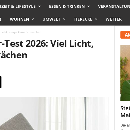
IZEIT & LIFESTYLE
ESSEN & TRINKEN
VERANSTALTU
N
WOHNEN
UMWELT
TIERECKE
WETTER
Licht, einige klare Schwächen
Ak
est 2026: Viel Licht,
wächen
Ste
Maß
Die a