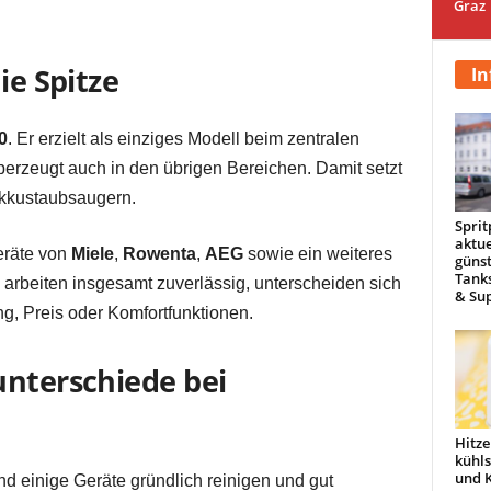
Graz
ie Spitze
In
0
. Er erzielt als einziges Modell beim zentralen
erzeugt auch in den übrigen Bereichen. Damit setzt
Akkustaubsaugern.
Sprit
aktue
eräte von
Miele
,
Rowenta
,
AEG
sowie ein weiteres
günst
Tanks
arbeiten insgesamt zuverlässig, unterscheiden sich
& Sup
ng, Preis oder Komfortfunktionen.
unterschiede bei
Hitze
kühl
und 
nd einige Geräte gründlich reinigen und gut