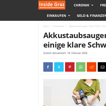
CHRONIK
FRE
I
EINKAUFEN
GELD & FINANZE
n
s
Start
Einkaufen
Akkustaubsauger-Test 2026: Viel 
Akkustaubsauger-T
i
einige klare Sch
d
Zuletzt aktualisiert: 18. Februar 2026
e
G
r
a
z