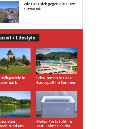
Wie Graz sich gegen die Hitze
rüsten will
eizeit / Lifestyle
usflugsziele in
Schwimmen in Graz:
teiermark
Badespaß im Sommer
chönsten
Midea PortaSplit im
seen rund um
Test: Lohnt sich der