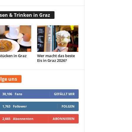
sen & Trinken in Graz
tücken in Graz
Wer macht das beste
Eis in Graz 2026?
lge uns
30,106
Fans
GEFÄLLT MIR
1,763
Follower
FOLGEN
2,665
Abonnenten
ABONNIEREN