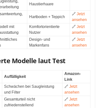
gleistung,
Haustierhaare
erarbeitung
samtwertung,
🔗
Jetzt
Hartboden + Teppich
ansehen
dell mit
Komfortorientierte
🔗
Jetzt
ausstattung
Nutzer
ansehen
nittliches
Design- und
🔗
Jetzt
s
Markenfans
ansehen
te Modelle laut Test
Amazon-
Auffälligkeit
Link
Schwächen bei Saugleistung
🔗
Jetzt
und Filter
ansehen
Gesamturteil nicht
🔗
Jetzt
zufriedenstellend
ansehen