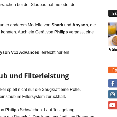
chwächen bei der Staubaufnahme oder der
Es
 unter anderem Modelle von
Shark
und
Anyson
, die
 konnten. Auch ein Gerät von
Philips
verpasst eine
Frühs
yson V11 Advanced
, erreicht nur ein
Fo
b und Filterleistung
ker spielt nicht nur die Saugkraft eine Rolle.
einstaub im Filtersystem zurückhält.
von
Philips
Schwächen. Laut Test gelangt
r in die Raumluft. Das kann empfindliche Personen