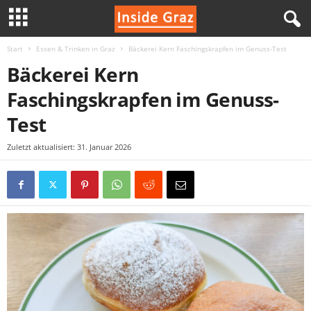
Start
Essen & Trinken in Graz
Bäckerei Kern Faschingskrapfen im Genuss-Test
I
Bäckerei Kern
n
Faschingskrapfen im Genuss-
s
Test
i
Zuletzt aktualisiert: 31. Januar 2026
d
e
G
r
a