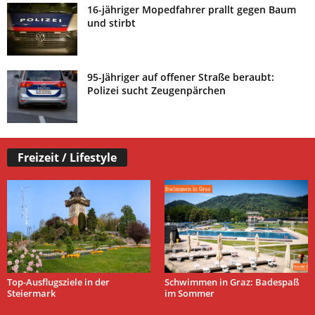
16-jähriger Mopedfahrer prallt gegen Baum
und stirbt
95-Jähriger auf offener Straße beraubt:
Polizei sucht Zeugenpärchen
Freizeit / Lifestyle
Top-Ausflugsziele in der
Schwimmen in Graz: Badespaß
Steiermark
im Sommer