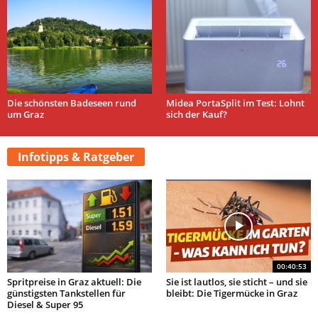
Die schönsten Badeseen rund
Midea PortaSplit im Test: Lohnt
um Graz
sich der Kauf?
Infotipps & Ratgeber
00:40:53
Spritpreise in Graz aktuell: Die
Sie ist lautlos, sie sticht – und sie
günstigsten Tankstellen für
bleibt: Die Tigermücke in Graz
Diesel & Super 95