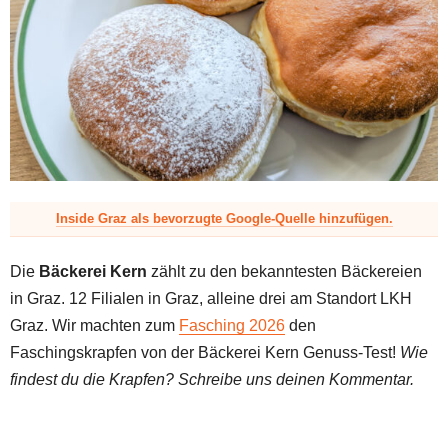
z
Inside Graz als bevorzugte Google-Quelle hinzufügen.
Die
Bäckerei Kern
zählt zu den bekanntesten Bäckereien
in Graz. 12 Filialen in Graz, alleine drei am Standort LKH
Graz. Wir machten zum
Fasching 2026
den
Faschingskrapfen von der Bäckerei Kern Genuss-Test!
Wie
findest du die Krapfen? Schreibe uns deinen Kommentar.