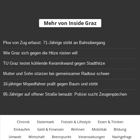
Mehr von Inside Graz
Pkw von Zug erfasst: 71-Jährige stirbt an Bahnübergang
Wie Graz sich gegen die Hitze rüsten will
TU Graz testet kühlende Keramikwand gegen Stadthitze
Mutter und Sohn stürzen bei gemeinsamer Radtour schwer
16-jähriger Mopedfahrer prallt gegen Baum und stirbt
95-Jähriger auf offener Straße beraubt: Polizei sucht Zeugenpärchen
Chronik
Steiermark
Freizeit & Lifestyle
Essen & Trinken
Einkaufen
Geld & Finanzen
Wohnen
Mobilität
Bildung
Umwelt
Wirtschaft
Brennpunkt
Veranstaltungen
Nachgefragt