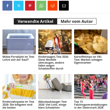
Verwandte Artikel
Mehr vom Autor
Midea PortaSplit im Test:
Kinderwagen-Test 2026:
Kartoffelchips im VKI-
Lohnt sich der Kauf?
Diese Modelle
Test: Marken schlagen
überzeugen, andere
Eigenmarken
fallen wegen
Schadstoffen durch
Kinderzahnpasta im Test
Akkustaubsauger-Test
Top 15
2026: Die billigsten sind
2026: Viel Licht, einige
Faschingsveranstaltungen
die besten
klare Schwächen
in der Steiermark 2026