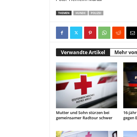
THEMEN
HUNDE
POLIZEI
Verwandte Artikel
Mehr vo
Mutter und Sohn stürzen bei
16-jähr
gemeinsamer Radtour schwer
gegen 