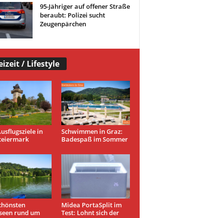
95-Jähriger auf offener Straße
beraubt: Polizei sucht
Zeugenpärchen
eizeit / Lifestyle
usflugsziele in
Schwimmen in Graz:
teiermark
Badespaß im Sommer
chönsten
Midea PortaSplit im
seen rund um
Test: Lohnt sich der