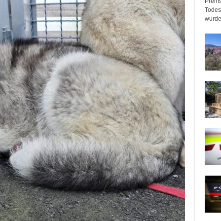
Prems
Todeso
wurde