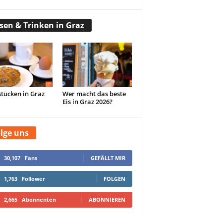
sen & Trinken in Graz
tücken in Graz
Wer macht das beste
Eis in Graz 2026?
lge uns
30,107
Fans
GEFÄLLT MIR
1,763
Follower
FOLGEN
2,665
Abonnenten
ABONNIEREN