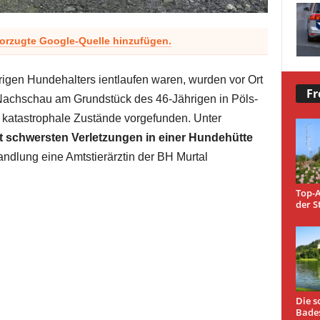
vorzugte Google-Quelle hinzufügen.
gen Hundehalters ientlaufen waren, wurden vor Ort
Fr
Nachschau am Grundstück des 46-Jährigen in Pöls-
 katastrophale Zustände vorgefunden. Unter
 schwersten Verletzungen in einer Hundehütte
ndlung eine Amtstierärztin der BH Murtal
Top-A
der S
Die s
Bade