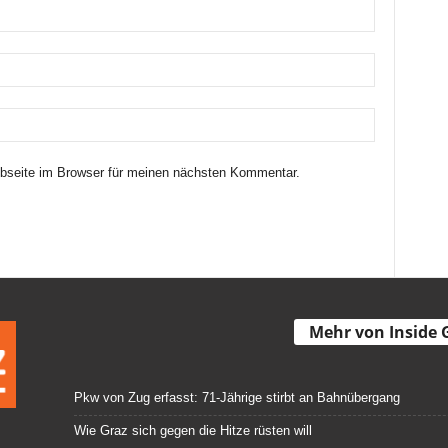
seite im Browser für meinen nächsten Kommentar.
Mehr von Inside 
Pkw von Zug erfasst: 71-Jährige stirbt an Bahnübergang
Wie Graz sich gegen die Hitze rüsten will