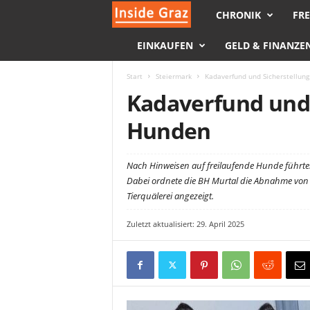
CHRONIK
FRE
I
EINKAUFEN
GELD & FINANZE
n
s
Start
Steiermark
Kadaverfund und Sicherstellun
Kadaverfund und 
i
Hunden
d
Nach Hinweisen auf freilaufende Hunde führte
e
Dabei ordnete die BH Murtal die Abnahme von
Tierquälerei angezeigt.
G
Zuletzt aktualisiert: 29. April 2025
r
a
z