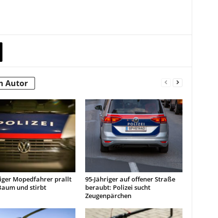
m Autor
iger Mopedfahrer prallt
95-Jähriger auf offener Straße
Baum und stirbt
beraubt: Polizei sucht
Zeugenpärchen