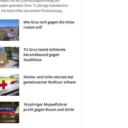
tätten hat am Donnerstagvormittag ein
pfer gefordert. Eine 71-jährige Autofahrerin
 mit ihrem Pkw von einem Personenzug...
Wie Graz sich gegen die Hitze
rüsten will
TU Graz testet kühlende
Keramikwand gegen
Stadthitze
Mutter und Sohn stürzen bei
gemeinsamer Radtour schwer
16-jähriger Mopedfahrer
prallt gegen Baum und stirbt