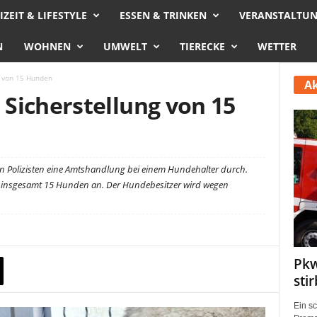
IZEIT & LIFESTYLE
ESSEN & TRINKEN
VERANSTALTU
N
WOHNEN
UMWELT
TIERECKE
WETTER
g von 15 Hunden
Ak
Sicherstellung von 15
n Polizisten eine Amtshandlung bei einem Hundehalter durch.
 insgesamt 15 Hunden an. Der Hundebesitzer wird wegen
Pkw
sti
Ein s