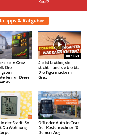
Kauf?
fotipps & Ratgeber
00:40:53
preise in Graz
Sie ist lautlos, sie
ll: Die
sticht – und sie bleibt:
igsten
Die Tigermücke in
tellen für Diesel
Graz
er 95
 in der Stadt: So
Öffi oder Auto in Graz:
st Du Wohnung
Der Kostenrechner für
Körper
Deinen Weg