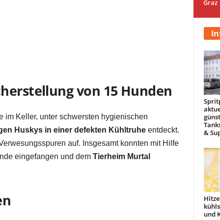
Graz
In
cherstellung von 15 Hunden
Sprit
aktue
günst
 im Keller, unter schwersten hygienischen
Tanks
gen Huskys in einer defekten Kühltruhe
entdeckt.
& Sup
 Verwesungsspuren auf. Insgesamt konnten mit Hilfe
Hunde eingefangen und dem
Tierheim Murtal
en
Hitze
kühl
und 