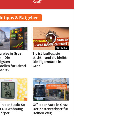
Kauf?
fotipps & Ratgeber
00:40:53
preise in Graz
Sie ist lautlos, sie
ll: Die
sticht – und sie bleibt:
igsten
Die Tigermücke in
tellen für Diesel
Graz
er 95
 in der Stadt: So
Öffi oder Auto in Graz:
st Du Wohnung
Der Kostenrechner für
Körper
Deinen Weg