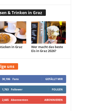
sen & Trinken in Graz
tücken in Graz
Wer macht das beste
Eis in Graz 2026?
lge uns
30,106
Fans
GEFÄLLT MIR
1,763
Follower
FOLGEN
2,665
Abonnenten
ABONNIEREN