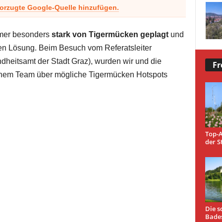
vorzugte Google-Quelle hinzufügen.
mmer besonders
stark von Tigermücken geplagt
und
iven Lösung. Beim Besuch vom Referatsleiter
ndheitsamt der Stadt Graz), wurden wir und die
Fr
inem Team über mögliche Tigermücken Hotspots
Top-A
der S
Die s
Bade