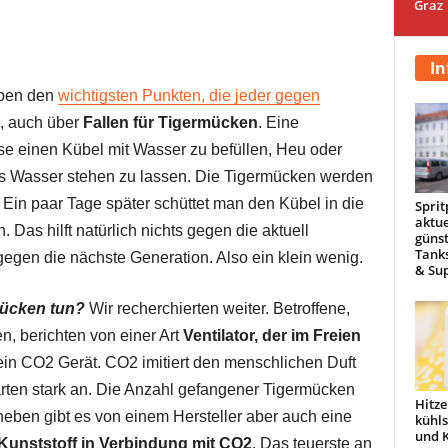
Graz
In
eben den
wichtigsten Punkten, die jeder gegen
, auch über
Fallen für Tigermücken
. Eine
e einen Kübel mit Wasser zu befüllen, Heu oder
s Wasser stehen zu lassen. Die Tigermücken werden
 Ein paar Tage später schüttet man den Kübel in die
Sprit
aktue
 Das hilft natürlich nichts gegen die aktuell
günst
Tanks
egen die nächste Generation. Also ein klein wenig.
& Sup
ücken tun?
Wir recherchierten weiter. Betroffene,
n, berichten von einer Art
Ventilator, der im Freien
ein CO2 Gerät. CO2 imitiert den menschlichen Duft
rten stark an. Die Anzahl gefangener Tigermücken
Hitze
neben gibt es von einem Hersteller aber auch eine
kühl
und 
 Kunststoff in Verbindung mit CO2
. Das teuerste an