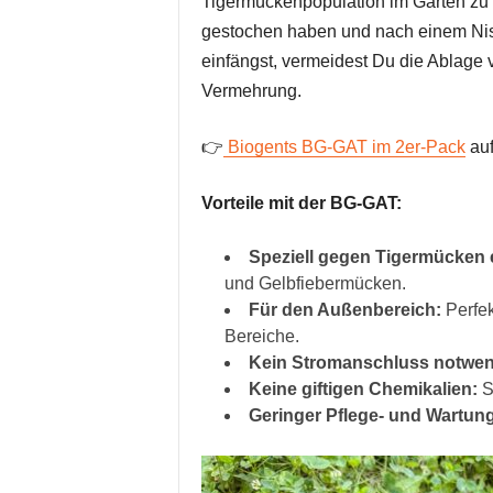
Tigermückenpopulation im Garten zu r
gestochen haben und nach einem Ni
einfängst, vermeidest Du die Ablage 
Vermehrung.
👉
Biogents BG-GAT im 2er-Pack
auf
Vorteile mit der BG-GAT:
Speziell gegen Tigermücken e
und Gelbfiebermücken.
Für den Außenbereich:
Perfek
Bereiche.
Kein Stromanschluss notwen
Keine giftigen Chemikalien:
Si
Geringer Pflege- und Wartun