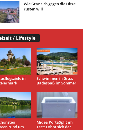
Wie Graz sich gegen die Hitze
rüsten will
eizeit / Lifestyle
usflugsziele in
Schwimmen in Graz:
teiermark
Badespaß im Sommer
chönsten
Midea PortaSplit im
seen rund um
Test: Lohnt sich der