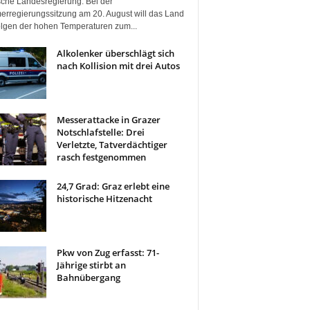
ische Landesregierung. Bei der
rregierungssitzung am 20. August will das Land
olgen der hohen Temperaturen zum...
Alkolenker überschlägt sich
nach Kollision mit drei Autos
Messerattacke in Grazer
Notschlafstelle: Drei
Verletzte, Tatverdächtiger
rasch festgenommen
24,7 Grad: Graz erlebt eine
historische Hitzenacht
Pkw von Zug erfasst: 71-
Jährige stirbt an
Bahnübergang