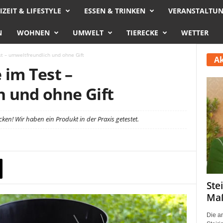
IZEIT & LIFESTYLE
ESSEN & TRINKEN
VERANSTALTU
N
WOHNEN
UMWELT
TIERECKE
WETTER
t – umweltfreundlich und ohne Gift
Ak
 im Test –
 und ohne Gift
en! Wir haben ein Produkt in der Praxis getestet.
Ste
Maß
Die a