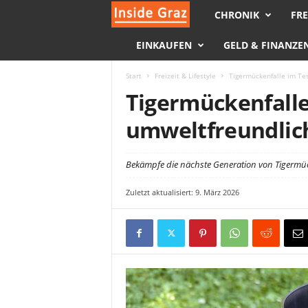
CHRONIK
FRE
I
EINKAUFEN
GELD & FINANZE
n
s
Start
Freizeit & Lifestyle
Tigermückenfalle im Tes
Tigermückenfalle
i
umweltfreundlich
d
Bekämpfe die nächste Generation von Tigermück
e
Zuletzt aktualisiert: 9. März 2026
G
r
a
z