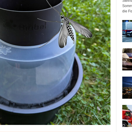
Steir
Somme
die F