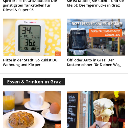
Spritpreise in Graz aktuell: Die
Sie ist lautlos, sie sticht – und sie
günstigsten Tankstellen für
bleibt: Die Tigermücke in Graz
Diesel & Super 95
Hitze in der Stadt: So kühlst Du
Öffi oder Auto in Graz: Der
Wohnung und Körper
Kostenrechner für Deinen Weg
Essen & Trinken in Graz