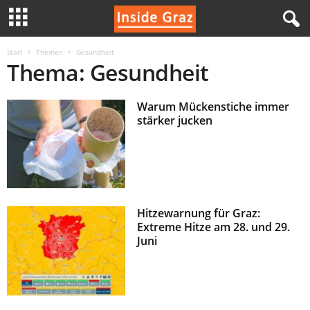
I
Start
Themen
Gesundheit
Thema: Gesundheit
n
Warum Mückenstiche immer
s
stärker jucken
i
d
e
Hitzewarnung für Graz:
Extreme Hitze am 28. und 29.
G
Juni
r
a