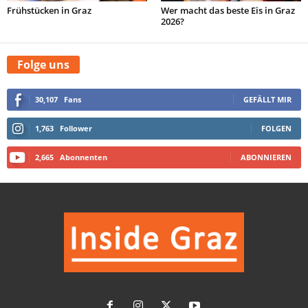
Frühstücken in Graz
Wer macht das beste Eis in Graz
2026?
Folge uns
30,107
Fans
GEFÄLLT MIR
1,763
Follower
FOLGEN
2,665
Abonnenten
ABONNIEREN