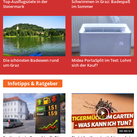
Top-Ausflugsziele in der
Schwimmen in Graz: Badespaß
Steiermark
im Sommer
Die schönsten Badeseen rund
Midea PortaSplit im Test: Lohnt
um Graz
sich der Kauf?
Infotipps & Ratgeber
00:40:53