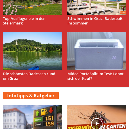
Top-Ausflugsziele in der
Schwimmen in Graz: Badespaß
Steiermark
im Sommer
Die schönsten Badeseen rund
Midea PortaSplit im Test: Lohnt
um Graz
sich der Kauf?
Infotipps & Ratgeber