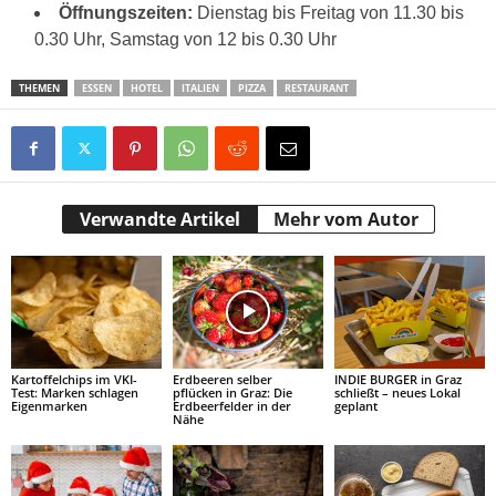
Öffnungszeiten:
Dienstag bis Freitag von 11.30 bis
0.30 Uhr, Samstag von 12 bis 0.30 Uhr
THEMEN
ESSEN
HOTEL
ITALIEN
PIZZA
RESTAURANT
Verwandte Artikel
Mehr vom Autor
Kartoffelchips im VKI-
Erdbeeren selber
INDIE BURGER in Graz
Test: Marken schlagen
pflücken in Graz: Die
schließt – neues Lokal
Eigenmarken
Erdbeerfelder in der
geplant
Nähe