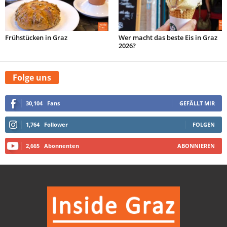
Frühstücken in Graz
Wer macht das beste Eis in Graz
2026?
Folge uns
30,104
Fans
GEFÄLLT MIR
1,764
Follower
FOLGEN
2,665
Abonnenten
ABONNIEREN