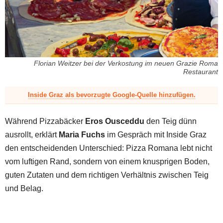
z
Florian Weitzer bei der Verkostung im neuen Grazie Roma
Restaurant
Inside Graz als bevorzugte Google-Quelle hinzufügen.
Während Pizzabäcker
Eros Ousceddu
den Teig dünn
ausrollt, erklärt
Maria Fuchs
im Gespräch mit Inside Graz
den entscheidenden Unterschied: Pizza Romana lebt nicht
vom luftigen Rand, sondern von einem knusprigen Boden,
guten Zutaten und dem richtigen Verhältnis zwischen Teig
und Belag.