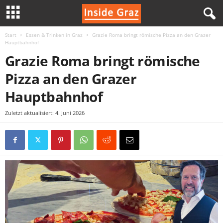
Start
Essen & Trinken in Graz
Grazie Roma bringt römische Pizza an den Grazer
I
Hauptbahnhof
Grazie Roma bringt römische
n
Pizza an den Grazer
s
Hauptbahnhof
i
Zuletzt aktualisiert: 4. Juni 2026
d
e
G
r
a