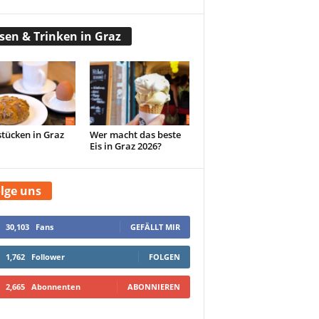
sen & Trinken in Graz
tücken in Graz
Wer macht das beste
Eis in Graz 2026?
lge uns
30,103
Fans
GEFÄLLT MIR
1,762
Follower
FOLGEN
2,665
Abonnenten
ABONNIEREN