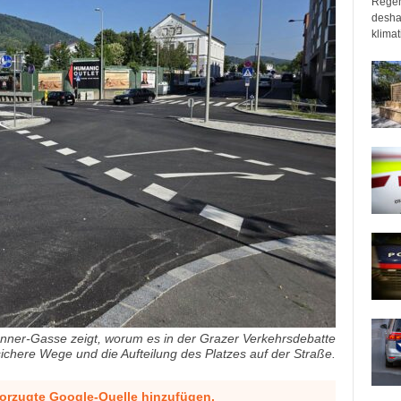
Regen
desha
klimat
nner-Gasse zeigt, worum es in der Grazer Verkehrsdebatte
sichere Wege und die Aufteilung des Platzes auf der Straße.
vorzugte Google-Quelle hinzufügen.