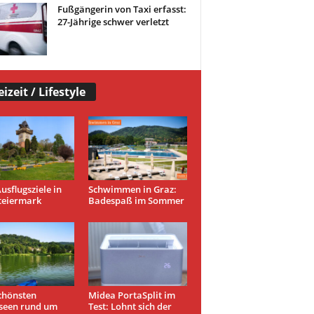
Fußgängerin von Taxi erfasst:
27-Jährige schwer verletzt
eizeit / Lifestyle
usflugsziele in
Schwimmen in Graz:
teiermark
Badespaß im Sommer
chönsten
Midea PortaSplit im
seen rund um
Test: Lohnt sich der