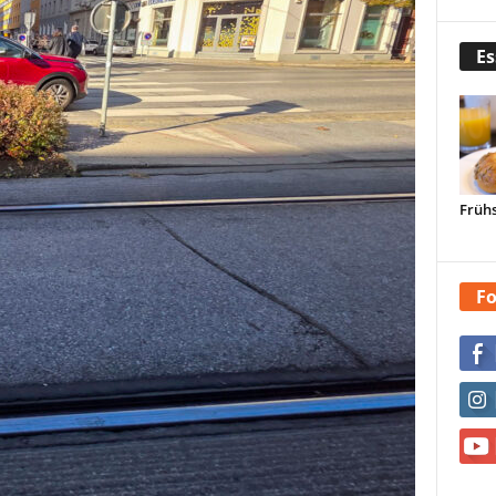
Es
Frühs
Fo