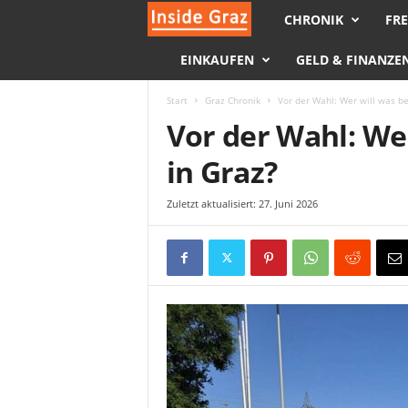
CHRONIK
FRE
I
EINKAUFEN
GELD & FINANZE
n
s
Start
Graz Chronik
Vor der Wahl: Wer will was be
Vor der Wahl: We
i
in Graz?
d
Zuletzt aktualisiert: 27. Juni 2026
e
G
r
a
z