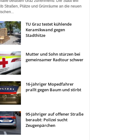
fälle belasten Graz zunehmend. Die Stadt will
lb Straßen, Plätze und Grünräume an die neuen
ischen...
TU Graz testet kühlende
Keramikwand gegen
Stadthitze
Mutter und Sohn stürzen bei
gemeinsamer Radtour schwer
16-jähriger Mopedfahrer
prallt gegen Baum und stirbt
95-Jähriger auf offener Straße
beraubt: Polizei sucht
Zeugenpärchen