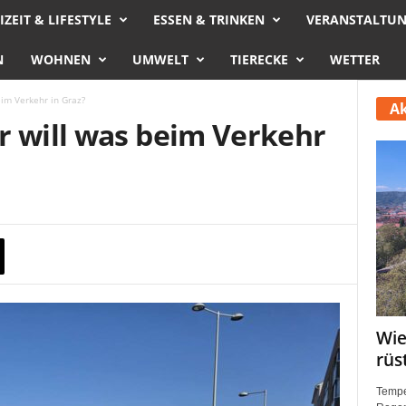
IZEIT & LIFESTYLE
ESSEN & TRINKEN
VERANSTALTU
N
WOHNEN
UMWELT
TIERECKE
WETTER
im Verkehr in Graz?
Ak
r will was beim Verkehr
Wie
rüs
Tempe