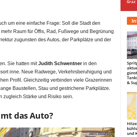
Graz
In
ch um eine einfache Frage: Soll die Stadt den
d mehr Raum für Öffis, Rad, Fußwege und Begrünung
rektur zugunsten des Autos, der Parkplätze und der
Sprit
n. Sie hatten mit
Judith Schwentner
in den
aktue
sort inne. Neue Radwege, Verkehrsberuhigung und
günst
Tanks
hen Profil. Gleichzeitig verbinden viele Grazerinnen
& Sup
ange Baustellen, Stau und gestrichene Parkplätze.
n zugleich Stärke und Risiko sein.
mmt das Auto?
Hitze
kühl
und 