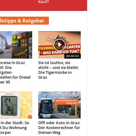
Kauf?
fotipps & Ratgeber
00:40:53
preise in Graz
Sie ist lautlos, sie
ll: Die
sticht – und sie bleibt:
igsten
Die Tigermücke in
tellen für Diesel
Graz
er 95
 in der Stadt: So
Öffi oder Auto in Graz:
st Du Wohnung
Der Kostenrechner für
Körper
Deinen Weg