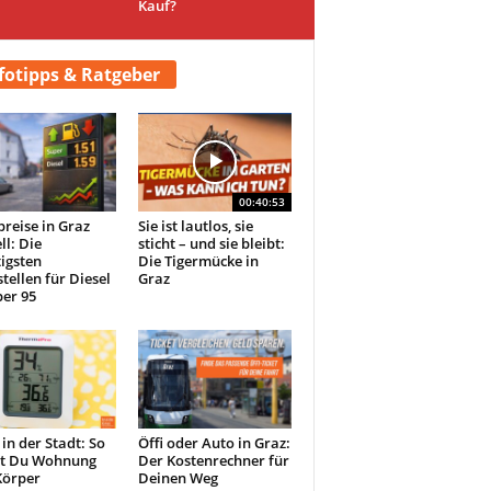
Kauf?
fotipps & Ratgeber
00:40:53
preise in Graz
Sie ist lautlos, sie
ll: Die
sticht – und sie bleibt:
igsten
Die Tigermücke in
tellen für Diesel
Graz
er 95
 in der Stadt: So
Öffi oder Auto in Graz:
st Du Wohnung
Der Kostenrechner für
Körper
Deinen Weg