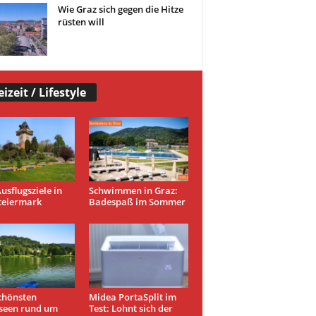
Wie Graz sich gegen die Hitze
rüsten will
eizeit / Lifestyle
usflugsziele in
Schwimmen in Graz:
teiermark
Badespaß im Sommer
chönsten
Midea PortaSplit im
seen rund um
Test: Lohnt sich der