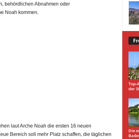
en, behördlichen Abnahmen oder
rche Noah kommen.
Fr
Top-A
der S
ehen laut Arche Noah die ersten 16 neuen
Die s
ue Bereich soll mehr Platz schaffen, die täglichen
Bade