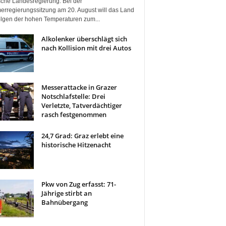
ische Landesregierung. Bei der
rregierungssitzung am 20. August will das Land
olgen der hohen Temperaturen zum...
Alkolenker überschlägt sich
nach Kollision mit drei Autos
Messerattacke in Grazer
Notschlafstelle: Drei
Verletzte, Tatverdächtiger
rasch festgenommen
24,7 Grad: Graz erlebt eine
historische Hitzenacht
Pkw von Zug erfasst: 71-
Jährige stirbt an
Bahnübergang