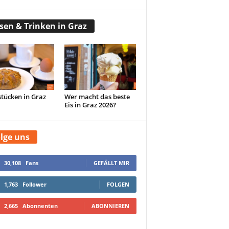
sen & Trinken in Graz
tücken in Graz
Wer macht das beste
Eis in Graz 2026?
lge uns
30,108
Fans
GEFÄLLT MIR
1,763
Follower
FOLGEN
2,665
Abonnenten
ABONNIEREN