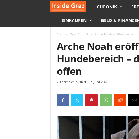
CHRONIK
FRE
I
EINKAUFEN
GELD & FINANZE
n
s
Start
Graz Chronik
Arche Noah eröffnet neuen Hu
Arche Noah eröf
i
Hundebereich – d
d
offen
e
Zuletzt aktualisiert: 17. Juni 2026
G
r
a
z