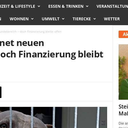
IZEIT & LIFESTYLE
ESSEN & TRINKEN
VERANSTALTU
N
WOHNEN
UMWELT
TIERECKE
WETTER
ndebereich – doch Finanzierung bleibt offen
Ak
fnet neuen
och Finanzierung bleibt
Ste
Maß
Die a