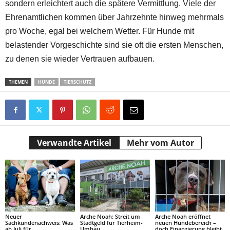
sondern erleichtert auch die spätere Vermittlung. Viele der
Ehrenamtlichen kommen über Jahrzehnte hinweg mehrmals
pro Woche, egal bei welchem Wetter. Für Hunde mit
belastender Vorgeschichte sind sie oft die ersten Menschen,
zu denen sie wieder Vertrauen aufbauen.
THEMEN
HUNDE
TIERSCHUTZ
Verwandte Artikel
Mehr vom Autor
Neuer
Arche Noah: Streit um
Arche Noah eröffnet
Sachkundenachweis: Was
Stadtgeld für Tierheim-
neuen Hundebereich –
ab Juli für
Umbau
doch Finanzierung bleibt