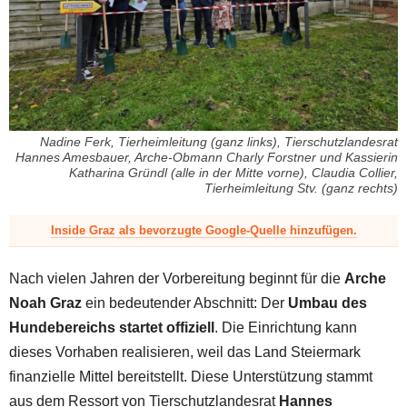
z
Nadine Ferk, Tierheimleitung (ganz links), Tierschutzlandesrat
Hannes Amesbauer, Arche-Obmann Charly Forstner und Kassierin
Katharina Gründl (alle in der Mitte vorne), Claudia Collier,
Tierheimleitung Stv. (ganz rechts)
Inside Graz als bevorzugte Google-Quelle hinzufügen.
Nach vielen Jahren der Vorbereitung beginnt für die
Arche
Noah Graz
ein bedeutender Abschnitt: Der
Umbau des
Hundebereichs startet offiziell
. Die Einrichtung kann
dieses Vorhaben realisieren, weil das Land Steiermark
finanzielle Mittel bereitstellt. Diese Unterstützung stammt
aus dem Ressort von Tierschutzlandesrat
Hannes