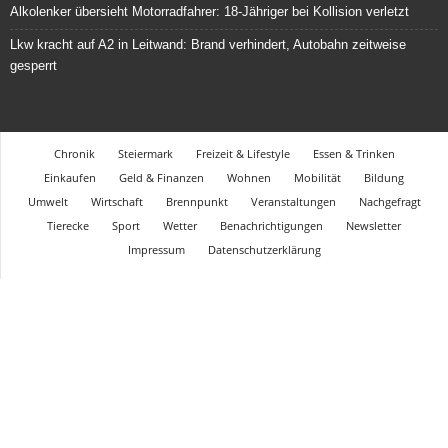
Alkolenker übersieht Motorradfahrer: 18-Jähriger bei Kollision verletzt
Lkw kracht auf A2 in Leitwand: Brand verhindert, Autobahn zeitweise
gesperrt
Chronik
Steiermark
Freizeit & Lifestyle
Essen & Trinken
Einkaufen
Geld & Finanzen
Wohnen
Mobilität
Bildung
Umwelt
Wirtschaft
Brennpunkt
Veranstaltungen
Nachgefragt
Tierecke
Sport
Wetter
Benachrichtigungen
Newsletter
Impressum
Datenschutzerklärung