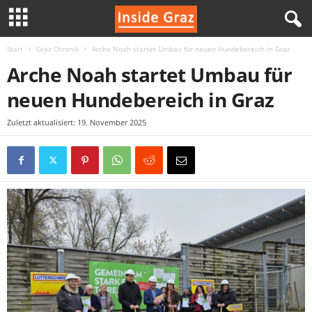
Start
Graz Chronik
Arche Noah startet Umbau für neuen Hundebereich in Graz
I
Arche Noah startet Umbau für
n
neuen Hundebereich in Graz
s
Zuletzt aktualisiert: 19. November 2025
i
d
e
G
r
a