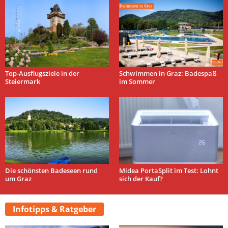
Top-Ausflugsziele in der
Schwimmen in Graz: Badespaß
Steiermark
im Sommer
Die schönsten Badeseen rund
Midea PortaSplit im Test: Lohnt
um Graz
sich der Kauf?
Infotipps & Ratgeber