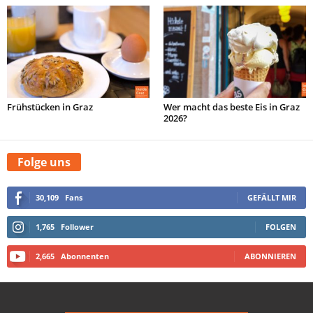
Frühstücken in Graz
Wer macht das beste Eis in Graz
2026?
Folge uns
30,109
Fans
GEFÄLLT MIR
1,765
Follower
FOLGEN
2,665
Abonnenten
ABONNIEREN