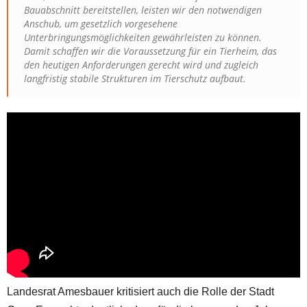
Bauabschnitt bereitstellen, leisten wir den notwendigen
Anschub, um gesetzlich vorgesehene
Unterbringungsmöglichkeiten gewährleisten zu können.
Damit schaffen wir die Voraussetzung für ein Tierheim, das
den heutigen Anforderungen gerecht wird und zugleich
langfristig stabile Strukturen im Tierschutz aufbaut.
Landesrat Amesbauer kritisiert auch die Rolle der Stadt