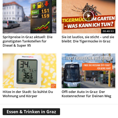
00:40:53
Spritpreise in Graz aktuell: Die
Sie ist lautlos, sie sticht – und sie
günstigsten Tankstellen für
bleibt: Die Tigermücke in Graz
Diesel & Super 95
Hitze in der Stadt: So kühlst Du
Öffi oder Auto in Graz: Der
Wohnung und Körper
Kostenrechner für Deinen Weg
Essen & Trinken in Graz