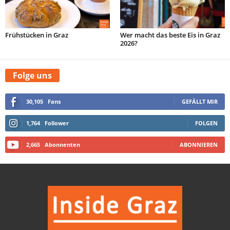
Frühstücken in Graz
Wer macht das beste Eis in Graz
2026?
Folge uns
30,105
Fans
GEFÄLLT MIR
1,764
Follower
FOLGEN
2,665
Abonnenten
ABONNIEREN