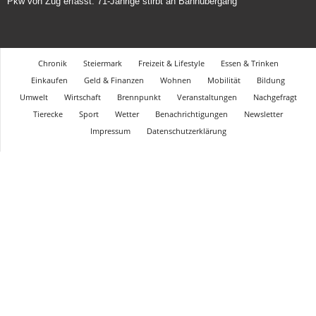
Pkw von Zug erfasst: 71-Jährige stirbt an Bahnübergang
Chronik
Steiermark
Freizeit & Lifestyle
Essen & Trinken
Einkaufen
Geld & Finanzen
Wohnen
Mobilität
Bildung
Umwelt
Wirtschaft
Brennpunkt
Veranstaltungen
Nachgefragt
Tierecke
Sport
Wetter
Benachrichtigungen
Newsletter
Impressum
Datenschutzerklärung