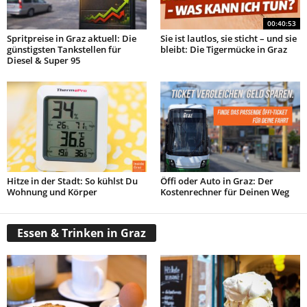
00:40:53
Spritpreise in Graz aktuell: Die
Sie ist lautlos, sie sticht – und sie
günstigsten Tankstellen für
bleibt: Die Tigermücke in Graz
Diesel & Super 95
Hitze in der Stadt: So kühlst Du
Öffi oder Auto in Graz: Der
Wohnung und Körper
Kostenrechner für Deinen Weg
Essen & Trinken in Graz