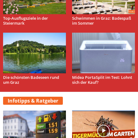
Top-Ausflugsziele in der
Schwimmen in Graz: Badespaß
Steiermark
im Sommer
Die schönsten Badeseen rund
Midea PortaSplit im Test: Lohnt
um Graz
sich der Kauf?
Infotipps & Ratgeber