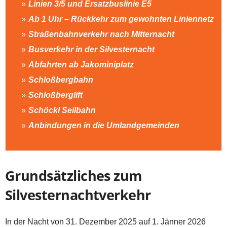
Linien 3/5 und Ersatzbuslinie E5
Ab 1 Uhr – Rückkehr zum gewohnten Liniennetz
Straßenbahnverkehr nach Mitternacht
Busverkehr in der Silvesternacht
Abfahrten ab Jakominiplatz
Schloßbergbahn
Schloßberglift
Schöckl Seilbahn
Anbindungen in die Umlandgemeinden
Grundsätzliches zum
Silvesternachtverkehr
In der Nacht von 31. Dezember 2025 auf 1. Jänner 2026