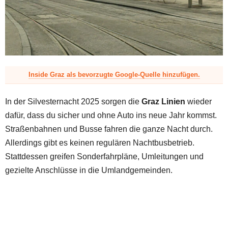
z
Inside Graz als bevorzugte Google-Quelle hinzufügen.
In der Silvesternacht 2025 sorgen die
Graz Linien
wieder
dafür, dass du sicher und ohne Auto ins neue Jahr kommst.
Straßenbahnen und Busse fahren die ganze Nacht durch.
Allerdings gibt es keinen regulären Nachtbusbetrieb.
Stattdessen greifen Sonderfahrpläne, Umleitungen und
gezielte Anschlüsse in die Umlandgemeinden.