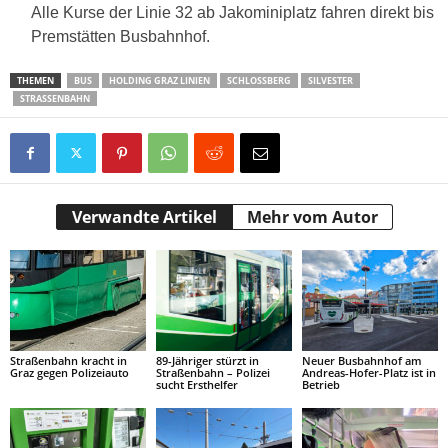
Alle Kurse der Linie 32 ab Jakominiplatz fahren direkt bis
Premstätten Busbahnhof.
THEMEN
BUS
HOLDING GRAZ LINIEN
SCHLOSSBERG
SILVESTER
STRASSENBAHN
Verwandte Artikel
Mehr vom Autor
Straßenbahn kracht in
89-Jähriger stürzt in
Neuer Busbahnhof am
Graz gegen Polizeiauto
Straßenbahn – Polizei
Andreas-Hofer-Platz ist in
sucht Ersthelfer
Betrieb