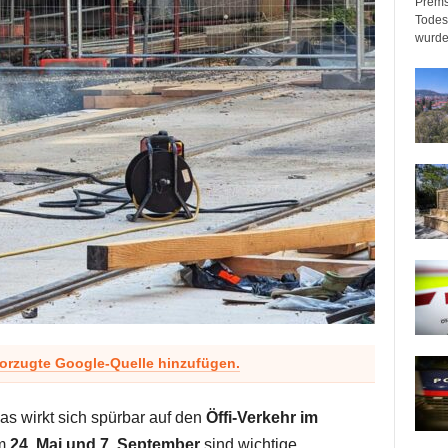
Prems
Todeso
wurde
vorzugte Google-Quelle hinzufügen.
s wirkt sich spürbar auf den
Öffi-Verkehr im
em
24. Mai und 7. September
sind wichtige