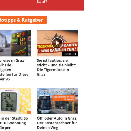
Kauf?
fotipps & Ratgeber
00:40:53
preise in Graz
Sie ist lautlos, sie
ll: Die
sticht – und sie bleibt:
igsten
Die Tigermücke in
tellen für Diesel
Graz
er 95
 in der Stadt: So
Öffi oder Auto in Graz:
st Du Wohnung
Der Kostenrechner für
Körper
Deinen Weg