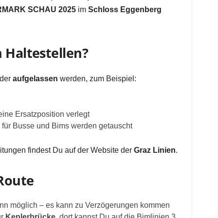
RMARK SCHAU 2025
im
Schloss Eggenberg
 Haltestellen?
der
aufgelassen
werden, zum Beispiel:
eine Ersatzposition verlegt
e für Busse und Bims werden getauscht
eitungen findest Du auf der Website der
Graz Linien
.
-Route
enn möglich – es kann zu Verzögerungen kommen
ur
Keplerbrücke
, dort kannst Du auf die Bimlinien 3