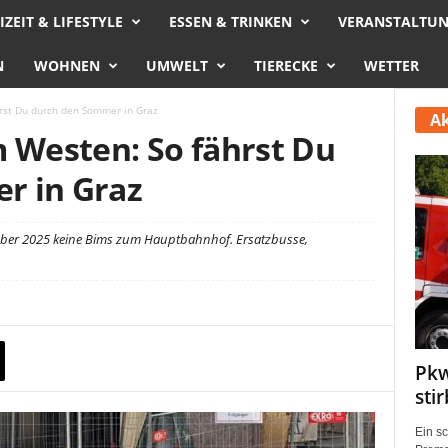
IZEIT & LIFESTYLE
ESSEN & TRINKEN
VERANSTALTU
N
WOHNEN
UMWELT
TIERECKE
WETTER
hrst Du durch den Sommer in Graz
Ak
m Westen: So fährst Du
r in Graz
ber 2025 keine Bims zum Hauptbahnhof. Ersatzbusse,
Pkw
sti
Ein s