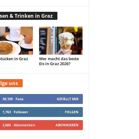
sen & Trinken in Graz
tücken in Graz
Wer macht das beste
Eis in Graz 2026?
lge uns
30,109
Fans
GEFÄLLT MIR
1,763
Follower
FOLGEN
2,665
Abonnenten
ABONNIEREN