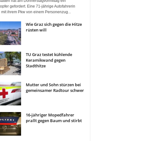
tätten hat am Donnerstagvormittag ein
pfer gefordert. Eine 71-jährige Autofahrerin
 mit ihrem Pkw von einem Personenzug...
Wie Graz sich gegen die Hitze
rüsten will
TU Graz testet kühlende
Keramikwand gegen
Stadthitze
Mutter und Sohn stürzen bei
gemeinsamer Radtour schwer
16-jähriger Mopedfahrer
prallt gegen Baum und stirbt