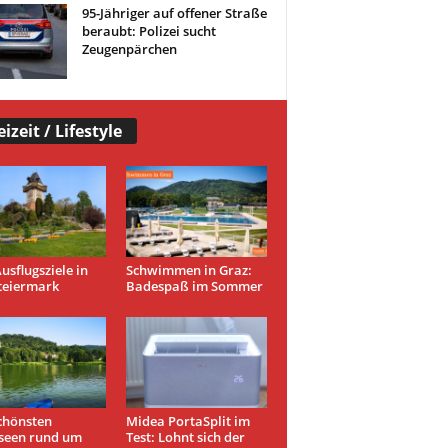
95-Jähriger auf offener Straße
beraubt: Polizei sucht
Zeugenpärchen
eizeit / Lifestyle
usflugsziele in
Schwimmen in Graz:
teiermark
Badespaß im Sommer
chönsten
Midea PortaSplit im
seen rund um
Test: Lohnt sich der