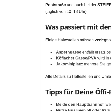
Poststraße
und auch bei der
STEIE
(täglich von 10–18 Uhr).
Was passiert mit den
Einige Haltestellen müssen
verlegt
o
Asperngasse
entfällt ersatzlos
Köflacher Gasse/PVA
wird in 
Jakominiplatz
: mehrere Steig
Alle Details zu Haltestellen und Uml
Tipps für Deine Öffi
Meide den Hauptbahnhof
, w
Nutze Buslinien 58 oder 63
z