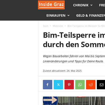
CHRONIK
FRE
I
EINKAUFEN
GELD & FINANZE
n
s
Start
Mobilität
Bim-Teilsperre im Westen: So fä
Bim-Teilsperre i
i
durch den Somme
d
Wegen Bauarbeiten fahren von Mai bis Septem
e
Linienänderungen und Tipps für Deine Route.
G
Zuletzt aktualisiert: 24. Mai 2025
r
a
z