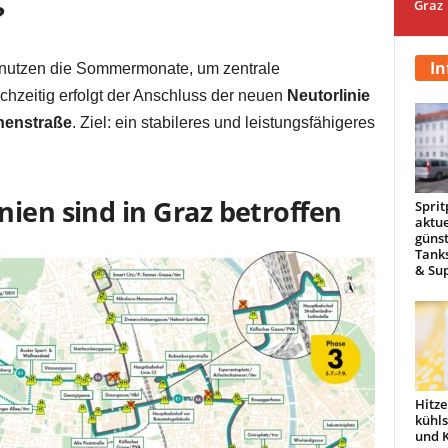
Graz
?
In
 nutzen die Sommermonate, um zentrale
chzeitig erfolgt der Anschluss der neuen
Neutorlinie
enstraße
. Ziel: ein stabileres und leistungsfähigeres
ien sind in Graz betroffen
Sprit
aktue
günst
Tanks
& Sup
Hitze
kühl
und 