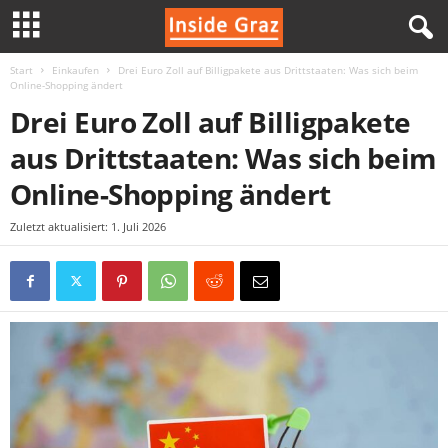
Start
Einkaufen
Drei Euro Zoll auf Billigpakete aus Drittstaaten: Was sich beim
I
Online-Shopping ändert
Drei Euro Zoll auf Billigpakete
n
aus Drittstaaten: Was sich beim
s
Online-Shopping ändert
i
Zuletzt aktualisiert: 1. Juli 2026
d
e
G
r
a