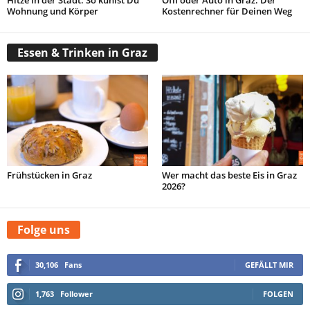
Hitze in der Stadt: So kühlst Du
Öffi oder Auto in Graz: Der
Wohnung und Körper
Kostenrechner für Deinen Weg
Essen & Trinken in Graz
Frühstücken in Graz
Wer macht das beste Eis in Graz
2026?
Folge uns
30,106
Fans
GEFÄLLT MIR
1,763
Follower
FOLGEN