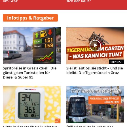
um Graz
sich der Kauf?
Infotipps & Ratgeber
00:40:53
Spritpreise in Graz aktuell: Die
Sie ist lautlos, sie sticht – und sie
günstigsten Tankstellen für
bleibt: Die Tigermücke in Graz
Diesel & Super 95