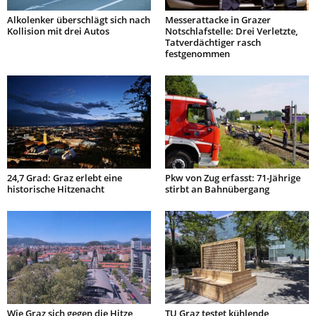
Alkolenker überschlägt sich nach
Messerattacke in Grazer
Kollision mit drei Autos
Notschlafstelle: Drei Verletzte,
Tatverdächtiger rasch
festgenommen
24,7 Grad: Graz erlebt eine
Pkw von Zug erfasst: 71-Jährige
historische Hitzenacht
stirbt an Bahnübergang
Wie Graz sich gegen die Hitze
TU Graz testet kühlende