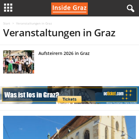
I
Start
Veranstaltungen in Graz
Veranstaltungen in Graz
n
s
Aufsteirern 2026 in Graz
i
d
e
G
r
a