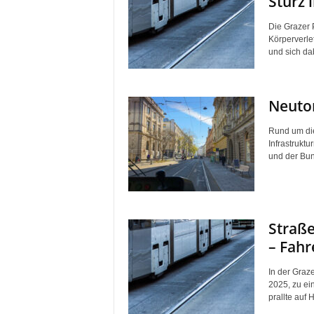
Sturz 
Die Grazer 
Körperverle
und sich dab
Neutor
Rund um die
Infrastrukt
und der Bund
Straße
– Fahr
In der Gra
2025, zu ei
prallte auf 