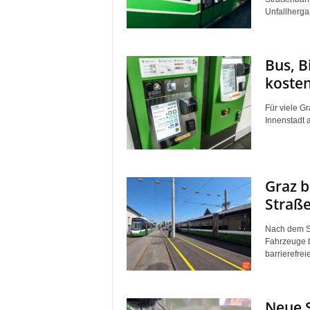
Unfallhergan
Bus, B
kosten 
Für viele Gr
Innenstadt a
Graz b
Straß
Nach dem St
Fahrzeuge b
barrierefreie
Neue S