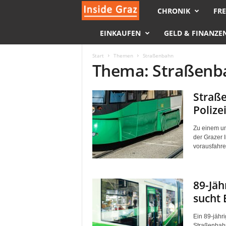
CHRONIK
FRE
I
EINKAUFEN
GELD & FINANZE
n
s
Start
Themen
Straßenbahn
Thema: Straßenb
i
Straße
d
Polize
e
Zu einem un
der Grazer 
G
vorausfahren
r
89-Jäh
a
sucht 
z
Ein 89-jähri
Straßenbahn