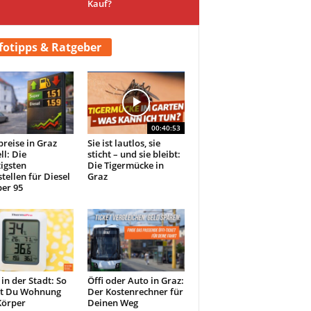
Kauf?
fotipps & Ratgeber
00:40:53
preise in Graz
Sie ist lautlos, sie
ll: Die
sticht – und sie bleibt:
igsten
Die Tigermücke in
tellen für Diesel
Graz
er 95
 in der Stadt: So
Öffi oder Auto in Graz:
st Du Wohnung
Der Kostenrechner für
Körper
Deinen Weg