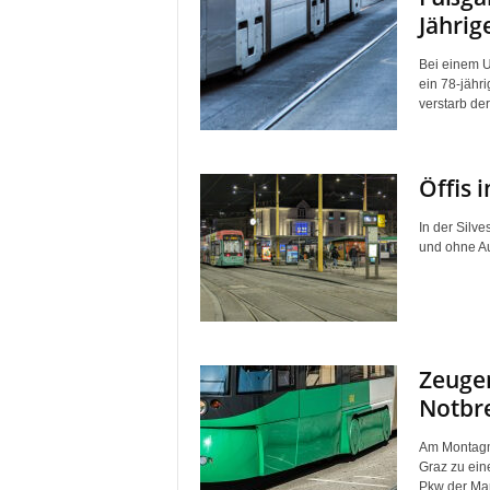
Jährig
Bei einem U
ein 78-jähr
verstarb der
Öffis 
In der Silve
und ohne Au
Zeuge
Notbr
Am Montagm
Graz zu ein
Pkw der Mar