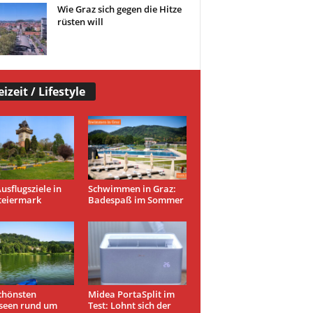
Wie Graz sich gegen die Hitze
rüsten will
eizeit / Lifestyle
usflugsziele in
Schwimmen in Graz:
teiermark
Badespaß im Sommer
chönsten
Midea PortaSplit im
seen rund um
Test: Lohnt sich der