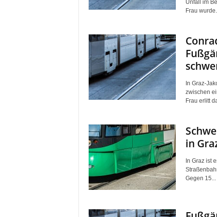
Unfall im B
Frau wurde.
Conra
Fußgän
schwer
In Graz-Jak
zwischen ei
Frau erlitt d
Schwer
in Gra
In Graz ist 
Straßenbahn
Gegen 15...
Fußgän