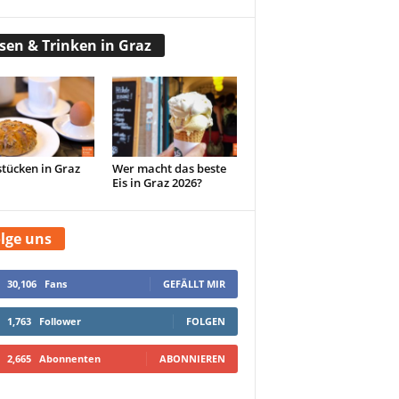
sen & Trinken in Graz
tücken in Graz
Wer macht das beste
Eis in Graz 2026?
lge uns
30,106
Fans
GEFÄLLT MIR
1,763
Follower
FOLGEN
2,665
Abonnenten
ABONNIEREN