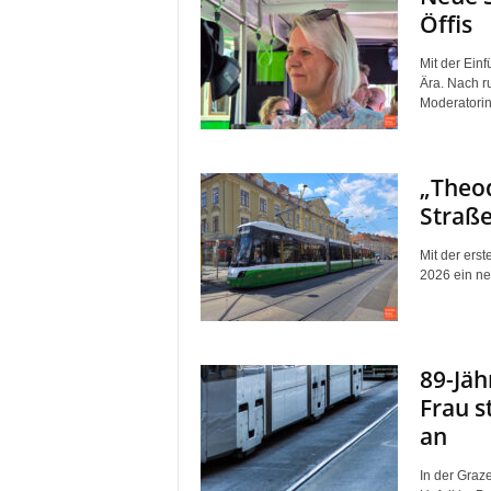
Öffis
Mit der Ein
Ära. Nach r
Moderatorin 
„Theod
Straß
Mit der ers
2026 ein neu
89-Jäh
Frau s
an
In der Graz