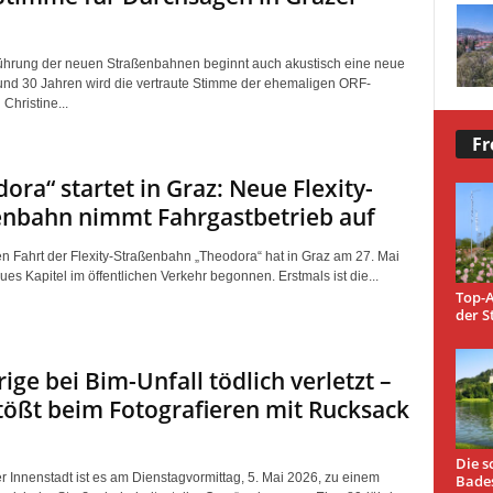
führung der neuen Straßenbahnen beginnt auch akustisch eine neue
und 30 Jahren wird die vertraute Stimme der ehemaligen ORF-
Christine...
Fr
ora“ startet in Graz: Neue Flexity-
enbahn nimmt Fahrgastbetrieb auf
ten Fahrt der Flexity-Straßenbahn „Theodora“ hat in Graz am 27. Mai
es Kapitel im öffentlichen Verkehr begonnen. Erstmals ist die...
Top-A
der S
rige bei Bim-Unfall tödlich verletzt –
tößt beim Fotografieren mit Rucksack
Die s
er Innenstadt ist es am Dienstagvormittag, 5. Mai 2026, zu einem
Bade