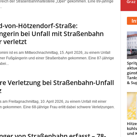
Graz
ereich der Straßenbahnhaltestelle „Oper“ gekommen. Eine 89-jährige
..
In
d-von-Hötzendorf-Straße:
gerin bei Unfall mit Straßenbahn
 verletzt
omini ist es am Mittwochnachmittag, 15. April 2026, zu einem Unfall
ner Fußgängerin und einer Straßenbahn gekommen. Eine 87-jährige
Sprit
abei...
aktue
günst
Tanks
e Verletzung bei Straßenbahn-Unfall
& Sup
z
es am Freitagnachmittag, 10. April 2026, zu einem Unfall mit einer
 gekommen. Eine 68-jährige Frau erlitt dabei schwere Verletzungen.
Hitze
kühl
und 
ger von Straßenbahn erfasst – 78-