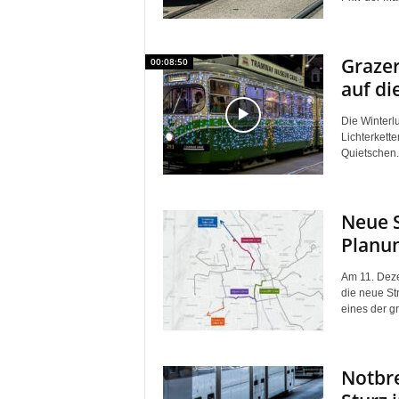
Graze
00:08:50
auf di
Die Winterlu
Lichterkett
Quietschen.
Neue S
Planun
Am 11. Deze
die neue Str
eines der gr
Notbre