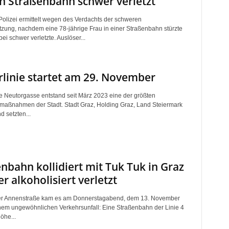
in Straßenbahn schwer verletzt
Polizei ermittelt wegen des Verdachts der schweren
tzung, nachdem eine 78-jährige Frau in einer Straßenbahn stürzte
ei schwer verletzte. Auslöser...
linie startet am 29. November
 Neutorgasse entstand seit März 2023 eine der größten
urmaßnahmen der Stadt. Stadt Graz, Holding Graz, Land Steiermark
 setzten...
nbahn kollidiert mit Tuk Tuk in Graz
er alkoholisiert verletzt
zer Annenstraße kam es am Donnerstagabend, dem 13. November
nem ungewöhnlichen Verkehrsunfall: Eine Straßenbahn der Linie 4
Höhe...