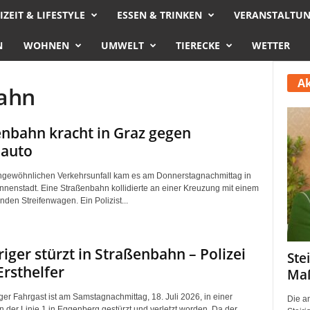
IZEIT & LIFESTYLE
ESSEN & TRINKEN
VERANSTALTU
N
WOHNEN
UMWELT
TIERECKE
WETTER
Ak
ahn
nbahn kracht in Graz gegen
iauto
gewöhnlichen Verkehrsunfall kam es am Donnerstagnachmittag in
Innenstadt. Eine Straßenbahn kollidierte an einer Kreuzung mit einem
den Streifenwagen. Ein Polizist...
riger stürzt in Straßenbahn – Polizei
Ste
Ersthelfer
Maß
ger Fahrgast ist am Samstagnachmittag, 18. Juli 2026, in einer
Die a
 der Linie 1 in Eggenberg gestürzt und verletzt worden. Da der