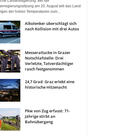
ische Landesregierung. Bei der
rregierungssitzung am 20. August will das Land
olgen der hohen Temperaturen zum...
Alkolenker überschlägt sich
nach Kollision mit drei Autos
Messerattacke in Grazer
Notschlafstelle: Drei
Verletzte, Tatverdächtiger
rasch festgenommen
24,7 Grad: Graz erlebt eine
historische Hitzenacht
Pkw von Zug erfasst: 71-
Jährige stirbt an
Bahnübergang