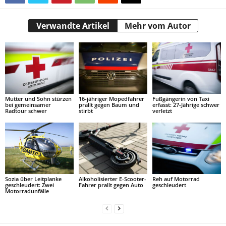
Verwandte Artikel
Mehr vom Autor
Mutter und Sohn stürzen
16-jähriger Mopedfahrer
Fußgängerin von Taxi
bei gemeinsamer
prallt gegen Baum und
erfasst: 27-Jährige schwer
Radtour schwer
stirbt
verletzt
Sozia über Leitplanke
Alkoholisierter E-Scooter-
Reh auf Motorrad
geschleudert: Zwei
Fahrer prallt gegen Auto
geschleudert
Motorradunfälle