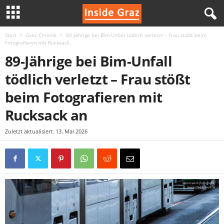
Start
Graz Chronik
89-Jährige bei Bim-Unfall tödlich verletzt – Frau stößt beim
I
Fotografieren mit Rucksack...
89-Jährige bei Bim-Unfall
n
tödlich verletzt – Frau stößt
s
beim Fotografieren mit
i
Rucksack an
d
Zuletzt aktualisiert: 13. Mai 2026
e
G
r
a