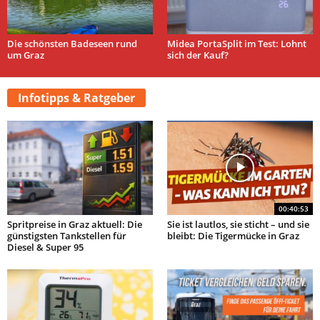
Die schönsten Badeseen rund
Midea PortaSplit im Test: Lohnt
um Graz
sich der Kauf?
Infotipps & Ratgeber
00:40:53
Spritpreise in Graz aktuell: Die
Sie ist lautlos, sie sticht – und sie
günstigsten Tankstellen für
bleibt: Die Tigermücke in Graz
Diesel & Super 95