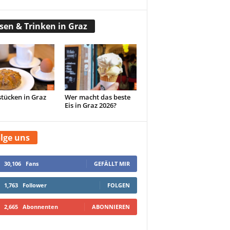
sen & Trinken in Graz
tücken in Graz
Wer macht das beste
Eis in Graz 2026?
lge uns
30,106
Fans
GEFÄLLT MIR
1,763
Follower
FOLGEN
2,665
Abonnenten
ABONNIEREN