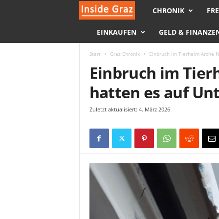
CHRONIK
FRE
I
EINKAUFEN
GELD & FINANZE
n
s
Start
Graz Chronik
Einbruch im Tierheim Arche N
Einbruch im Tier
i
hatten es auf Un
d
Zuletzt aktualisiert: 4. März 2026
e
G
r
a
z