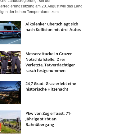
ische Landesregierung. Bei der
rregierungssitzung am 20. August will das Land
olgen der hohen Temperaturen zum...
Alkolenker überschlägt sich
nach Kollision mit drei Autos
Messerattacke in Grazer
Notschlafstelle: Drei
Verletzte, Tatverdächtiger
rasch festgenommen
24,7 Grad: Graz erlebt eine
historische Hitzenacht
Pkw von Zug erfasst: 71-
Jährige stirbt an
Bahnübergang