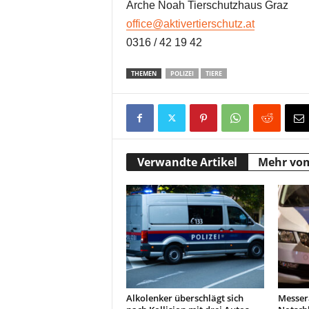
Arche Noah Tierschutzhaus Graz
office@aktivertierschutz.at
0316 / 42 19 42
THEMEN
POLIZEI
TIERE
Verwandte Artikel
Mehr vo
Alkolenker überschlägt sich
Messer