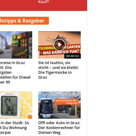
Kauf?
fotipps & Ratgeber
00:40:53
preise in Graz
Sie ist lautlos, sie
ll: Die
sticht – und sie bleibt:
igsten
Die Tigermücke in
tellen für Diesel
Graz
er 95
 in der Stadt: So
Öffi oder Auto in Graz:
st Du Wohnung
Der Kostenrechner für
Körper
Deinen Weg