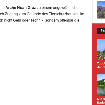
s im
Arche Noah Graz
zu einem ungewöhnlichen
sich Zugang zum Gelände des Tierschutzhauses. Im
ch nicht Geld oder Technik, sondern offenbar die
Fr
Top-A
der S
Die s
Bade