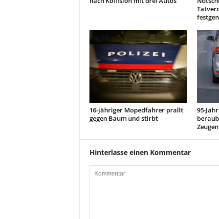
nach Kollision mit drei Autos
Notschl
Tatverd
festg
16-jähriger Mopedfahrer prallt
95-Jähr
gegen Baum und stirbt
beraubt
Zeugen
Hinterlasse einen Kommentar