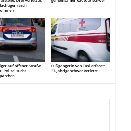
afstelle: Drei Verletzte,
gemeinsamer Radtour schwer
ächtiger rasch
enommen
iger auf offener Straße
Fußgängerin von Taxi erfasst:
: Polizei sucht
27-Jährige schwer verletzt
pärchen