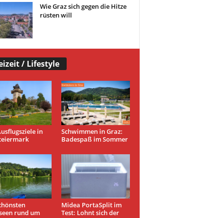
Wie Graz sich gegen die Hitze
rüsten will
eizeit / Lifestyle
usflugsziele in
Schwimmen in Graz:
teiermark
Badespaß im Sommer
chönsten
Midea PortaSplit im
seen rund um
Test: Lohnt sich der