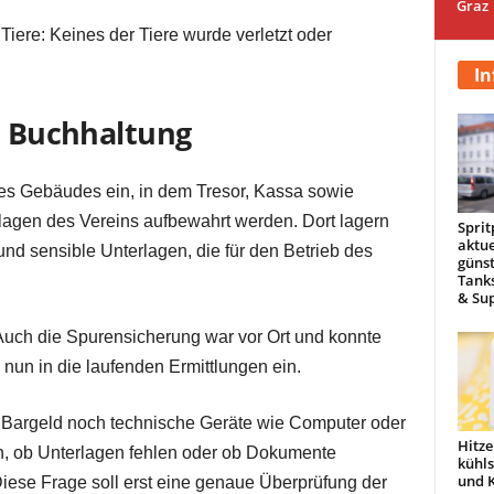
Graz
Tiere: Keines der Tiere wurde verletzt oder
In
ie Buchhaltung
des Gebäudes ein, in dem Tresor, Kassa sowie
rlagen des Vereins aufbewahrt werden. Dort lagern
Sprit
aktue
d sensible Unterlagen, die für den Betrieb des
günst
Tanks
& Sup
. Auch die Spurensicherung war vor Ort und konnte
 nun in die laufenden Ermittlungen ein.
Bargeld noch technische Geräte wie Computer oder
Hitze
h, ob Unterlagen fehlen oder ob Dokumente
kühl
und 
Diese Frage soll erst eine genaue Überprüfung der