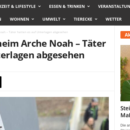
IZEIT & LIFESTYLE
ESSEN & TRINKEN
VERANSTALTU
N
WOHNEN
UMWELT
TIERECKE
WETTER
oah – Täter hatten es auf Unterlagen abgesehen
Ak
heim Arche Noah – Täter
terlagen abgesehen
Ste
Maß
Die a