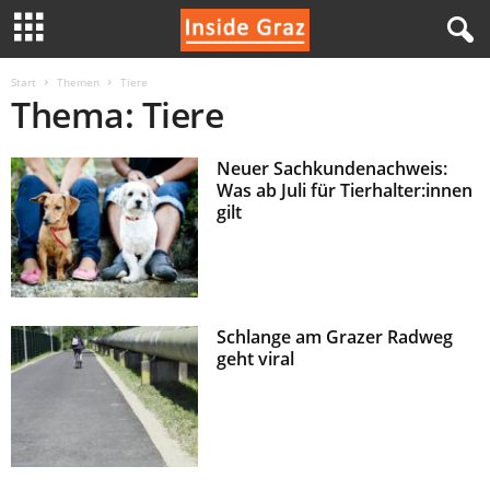
I
Start
Themen
Tiere
Thema: Tiere
n
Neuer Sachkundenachweis:
s
Was ab Juli für Tierhalter:innen
gilt
i
d
e
Schlange am Grazer Radweg
geht viral
G
r
a