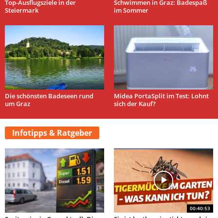
Top-Ausflugsziele in der
Schwimmen in Graz: Badespaß
Steiermark
im Sommer
Die schönsten Badeseen rund
Midea PortaSplit im Test: Lohnt
um Graz
sich der Kauf?
Infotipps & Ratgeber
00:40:53