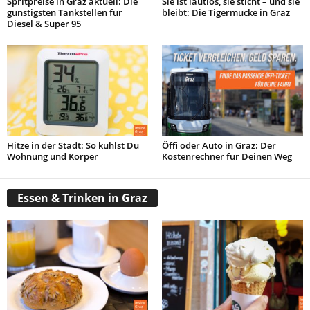
Spritpreise in Graz aktuell: Die
Sie ist lautlos, sie sticht – und sie
günstigsten Tankstellen für
bleibt: Die Tigermücke in Graz
Diesel & Super 95
Hitze in der Stadt: So kühlst Du
Öffi oder Auto in Graz: Der
Wohnung und Körper
Kostenrechner für Deinen Weg
Essen & Trinken in Graz