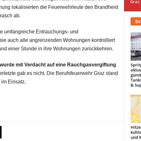
Graz
nung lokalisierten die Feuerwehrleute den Brandherd
rasch ab.
In
fte umfangreiche Entrauchungs- und
sie auch alle angrenzenden Wohnungen kontrolliert
und einer Stunde in ihre Wohnungen zurückkehren.
Sprit
rde mit Verdacht auf eine Rauchgasvergiftung
aktue
rletzte gab es nicht. Die Berufsfeuerwehr Graz stand
günst
Tanks
 im Einsatz.
& Sup
Hitze
kühl
und 