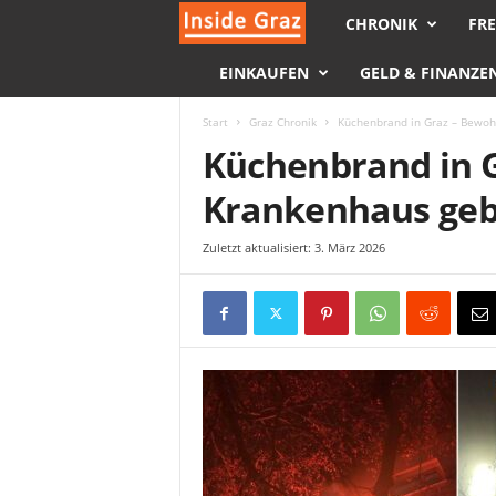
CHRONIK
FRE
I
EINKAUFEN
GELD & FINANZE
n
s
Start
Graz Chronik
Küchenbrand in Graz – Bewoh
Küchenbrand in G
i
Krankenhaus geb
d
Zuletzt aktualisiert: 3. März 2026
e
G
r
a
z