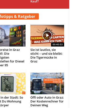
Kauf?
fotipps & Ratgeber
00:40:53
preise in Graz
Sie ist lautlos, sie
ll: Die
sticht – und sie bleibt:
igsten
Die Tigermücke in
tellen für Diesel
Graz
er 95
 in der Stadt: So
Öffi oder Auto in Graz:
st Du Wohnung
Der Kostenrechner für
Körper
Deinen Weg