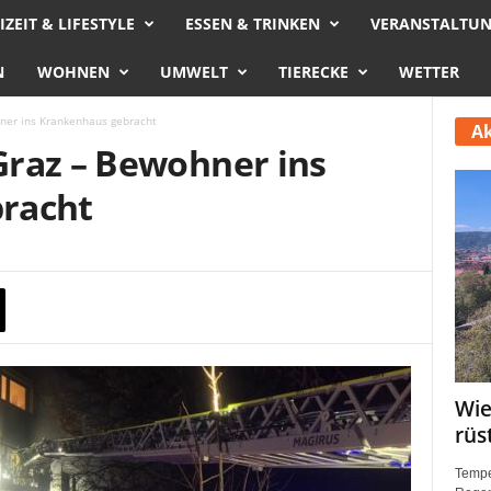
IZEIT & LIFESTYLE
ESSEN & TRINKEN
VERANSTALTU
N
WOHNEN
UMWELT
TIERECKE
WETTER
ner ins Krankenhaus gebracht
Ak
raz – Bewohner ins
racht
Wie
rüs
Tempe