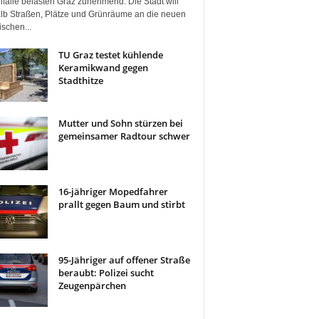
fälle belasten Graz zunehmend. Die Stadt will
lb Straßen, Plätze und Grünräume an die neuen
ischen...
TU Graz testet kühlende
Keramikwand gegen
Stadthitze
Mutter und Sohn stürzen bei
gemeinsamer Radtour schwer
16-jähriger Mopedfahrer
prallt gegen Baum und stirbt
95-Jähriger auf offener Straße
beraubt: Polizei sucht
Zeugenpärchen