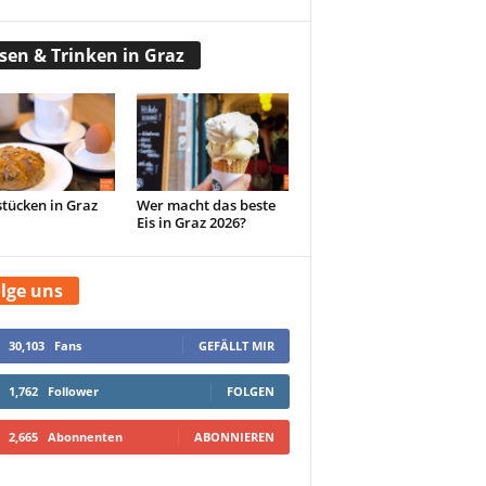
sen & Trinken in Graz
tücken in Graz
Wer macht das beste
Eis in Graz 2026?
lge uns
30,103
Fans
GEFÄLLT MIR
1,762
Follower
FOLGEN
2,665
Abonnenten
ABONNIEREN