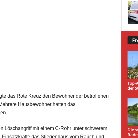
Fr
Top-A
der S
sorgte das Rote Kreuz den Bewohner der betroffenen
Mehrere Hausbewohner hatten das
sen.
n Löschangriff mit einem C-Rohr unter schwerem
Die s
Bade
ie Einsatzkräfte das Stiegenhaus vom Rauch und