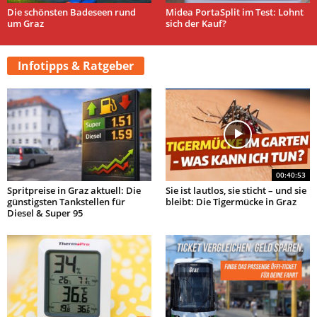
Die schönsten Badeseen rund
Midea PortaSplit im Test: Lohnt
um Graz
sich der Kauf?
Infotipps & Ratgeber
00:40:53
Spritpreise in Graz aktuell: Die
Sie ist lautlos, sie sticht – und sie
günstigsten Tankstellen für
bleibt: Die Tigermücke in Graz
Diesel & Super 95