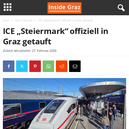
Start
Graz Chronik
ICE „Steiermark“ offiziell in Graz getauft
I
ICE „Steiermark“ offiziell in
n
Graz getauft
s
Zuletzt aktualisiert: 27. Februar 2026
i
d
e
G
r
a