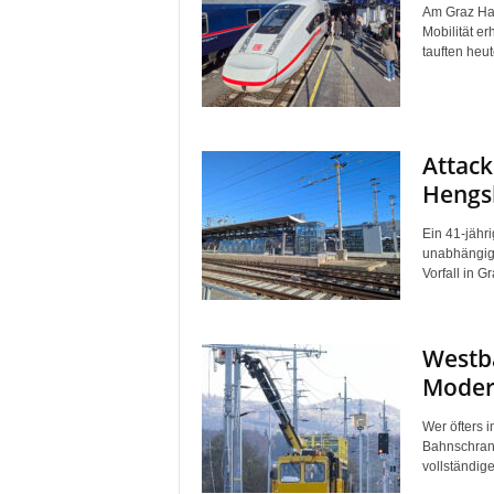
Am Graz Hau
Mobilität e
tauften heut
Attack
Hengs
Ein 41-jähr
unabhängig 
Vorfall in G
Westba
Moder
Wer öfters 
Bahnschrank
vollständige