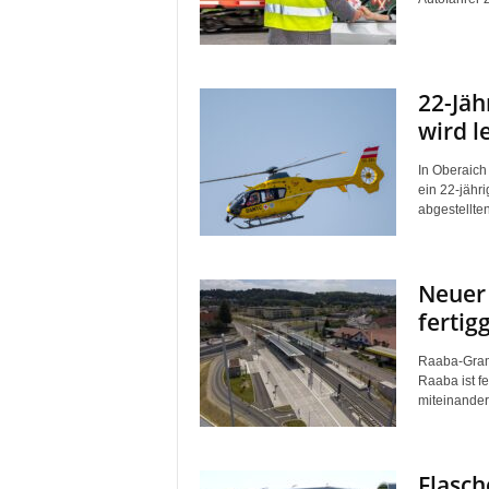
22-Jäh
wird l
In Oberaich
ein 22-jähr
abgestellte
Neuer
fertigg
Raaba-Gram
Raaba ist fe
miteinander
Flasch