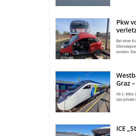
Pkw vo
verlet
Bei einer K
Dienstagvorm
worden. Der 
Westba
Graz –
Ab 1. März 
das private
ICE „S