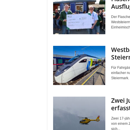
Ausflu
Der Flasche
Weststeierm
Einheimisch
Westba
Steie
Für Fahrgäs
einfacher n
Steiermark. 
Zwei J
erfasst
Zwei 17-jäh
von einem Z
sich...