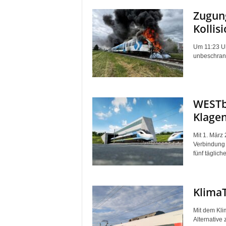
Zugung
Kollis
Um 11:23 Uh
unbeschrank
WESTb
Klagen
Mit 1. März
Verbindung 
fünf tägliche
KlimaT
Mit dem Klim
Alternative