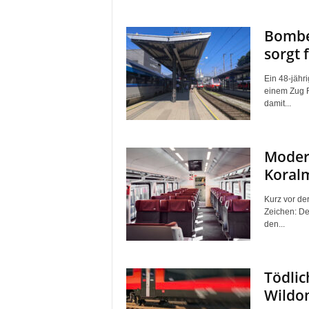
Bombe
sorgt 
Ein 48-jähr
einem Zug 
damit...
Modern
Koral
Kurz vor de
Zeichen: De
den...
Tödlic
Wildo