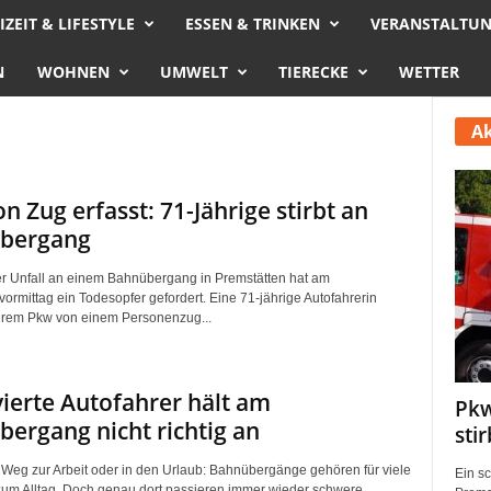
IZEIT & LIFESTYLE
ESSEN & TRINKEN
VERANSTALTU
N
WOHNEN
UMWELT
TIERECKE
WETTER
Ak
n Zug erfasst: 71-Jährige stirbt an
bergang
r Unfall an einem Bahnübergang in Premstätten hat am
ormittag ein Todesopfer gefordert. Eine 71-jährige Autofahrerin
hrem Pkw von einem Personenzug...
vierte Autofahrer hält am
Pkw
ergang nicht richtig an
sti
Weg zur Arbeit oder in den Urlaub: Bahnübergänge gehören für viele
Ein s
zum Alltag. Doch genau dort passieren immer wieder schwere...