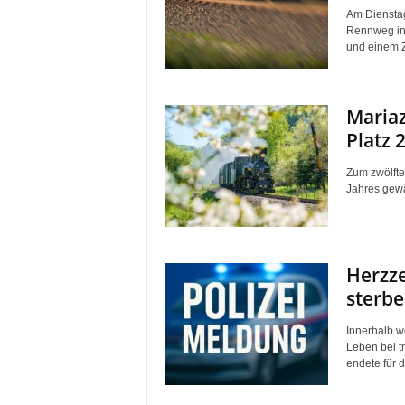
Am Diensta
Rennweg in
und einem Z
Mariaz
Platz 
Zum zwölfte
Jahres gewäh
Herzze
sterbe
Innerhalb w
Leben bei t
endete für d