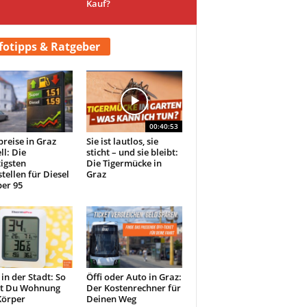
Kauf?
fotipps & Ratgeber
00:40:53
preise in Graz
Sie ist lautlos, sie
ll: Die
sticht – und sie bleibt:
igsten
Die Tigermücke in
tellen für Diesel
Graz
er 95
 in der Stadt: So
Öffi oder Auto in Graz:
st Du Wohnung
Der Kostenrechner für
Körper
Deinen Weg