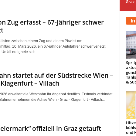
Graz
In
n Zug erfasst – 67-Jähriger schwer
zt
ollision zwischen einem Zug und einem Pkw ist am
ittag, 10. März 2026, ein 67-jähriger Autofahrer schwer verletzt
Unfall ereignete sich...
Sprit
aktue
günst
hn startet auf der Südstrecke Wien –
Tanks
 Klagenfurt – Villach
& Sup
2026 erweitert die Westbahn ihr Angebot deutlich. Erstmals verbindet
 Bahnunternehmen die Achse Wien - Graz - Klagenfurt - Villach...
Hitze
teiermark“ offiziell in Graz getauft
kühl
und 