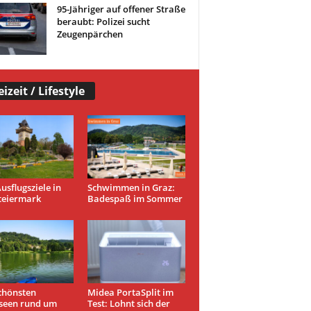
95-Jähriger auf offener Straße
beraubt: Polizei sucht
Zeugenpärchen
eizeit / Lifestyle
usflugsziele in
Schwimmen in Graz:
teiermark
Badespaß im Sommer
chönsten
Midea PortaSplit im
seen rund um
Test: Lohnt sich der