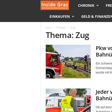
CHRONIK
FRE
I
EINKAUFEN
GELD & FINANZE
n
s
Start
Themen
Zug
Thema: Zug
i
Pkw vo
d
Bahnü
e
Ein schwere
Donnerstagv
G
wurde mit i
r
Jeder 
a
Bahnüb
z
Ob auf dem 
Autofahrer 