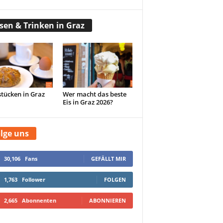
sen & Trinken in Graz
tücken in Graz
Wer macht das beste
Eis in Graz 2026?
lge uns
30,106
Fans
GEFÄLLT MIR
1,763
Follower
FOLGEN
2,665
Abonnenten
ABONNIEREN