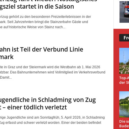
gsziel startet in die Saison
rlzug gehört zu den besonderen Freizeiterlebnissen in der
ark. Seit Jahrzehnten bringt die Stainzerbahn Gäste und
e auf historische Weise von Stainz nach...
Fr
hn ist Teil der Verbund Linie
rmark
te in Graz und der Steiermark wird die Westbahn ab 1. Mai 2026
utzbar. Das Bahnunternehmen wird Vollmitglied im Verkehrsverbund
Top-A
Damit...
der S
ugendliche in Schladming von Zug
 – einer tödlich verletzt
rige Jugendliche sind am Sonntagfrüh, 5. April 2026, in Schladming
Die s
ug erfasst und schwer verletzt worden. Einer der beiden befindet
Bade