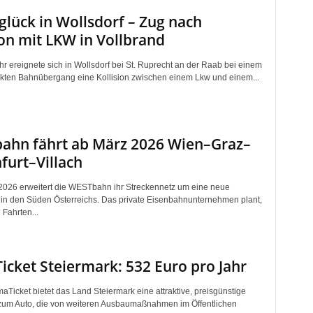
lück in Wollsdorf – Zug nach
ion mit LKW in Vollbrand
r ereignete sich in Wollsdorf bei St. Ruprecht an der Raab bei einem
ten Bahnübergang eine Kollision zwischen einem Lkw und einem...
ahn fährt ab März 2026 Wien–Graz–
furt–Villach
 2026 erweitert die WESTbahn ihr Streckennetz um eine neue
in den Süden Österreichs. Das private Eisenbahnunternehmen plant,
 Fahrten...
icket Steiermark: 532 Euro pro Jahr
aTicket bietet das Land Steiermark eine attraktive, preisgünstige
 zum Auto, die von weiteren Ausbaumaßnahmen im Öffentlichen