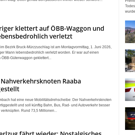
Prems
Todeso
wurde
riger klettert auf ÖBB-Waggon und
ebensbedrohlich verletzt
 im Bezirk Bruck-Mürzzuschlag ist am Montagvormittag, 1. Juni 2026,
iger Mann lebensbedrohlich verletzt worden. Er war auf einen
n ÖBB-Güterwaggon geklettert...
 Nahverkehrsknoten Raaba
estellt
bach hat eine neue Mobilitätsdrehscheibe: Der Nahverkehrsknoten
rtiggestellt und soll künftig Bahn, Bus, Rad- und Autoverkehr besser
 verknüpfen. Rund 73,5 Millionen...
erlzug fährt wieder: Nostalgisches