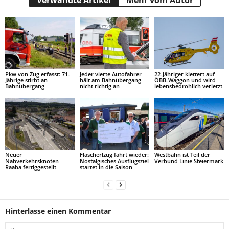
Pkw von Zug erfasst: 71-
Jeder vierte Autofahrer
22-Jähriger klettert auf
Jährige stirbt an
hält am Bahnübergang
ÖBB-Waggon und wird
Bahnübergang
nicht richtig an
lebensbedrohlich verletzt
Neuer
Flascherlzug fährt wieder:
Westbahn ist Teil der
Nahverkehrsknoten
Nostalgisches Ausflugsziel
Verbund Linie Steiermark
Raaba fertiggestellt
startet in die Saison
Hinterlasse einen Kommentar