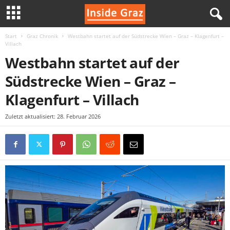
Start
Graz Chronik
Westbahn startet auf der Südstrecke Wien – Graz – Klagenfurt –
I
Villach
Westbahn startet auf der
n
Südstrecke Wien – Graz –
s
Klagenfurt – Villach
i
Zuletzt aktualisiert: 28. Februar 2026
d
e
G
r
a