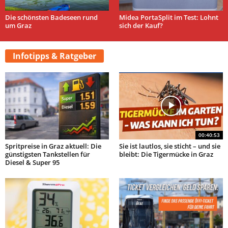
Die schönsten Badeseen rund
Midea PortaSplit im Test: Lohnt
um Graz
sich der Kauf?
Infotipps & Ratgeber
00:40:53
Spritpreise in Graz aktuell: Die
Sie ist lautlos, sie sticht – und sie
günstigsten Tankstellen für
bleibt: Die Tigermücke in Graz
Diesel & Super 95