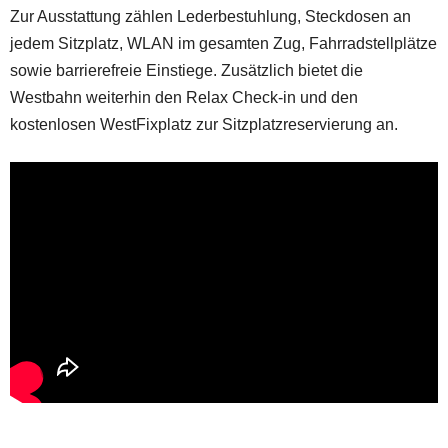
Zur Ausstattung zählen Lederbestuhlung, Steckdosen an
jedem Sitzplatz, WLAN im gesamten Zug, Fahrradstellplätze
sowie barrierefreie Einstiege. Zusätzlich bietet die
Westbahn weiterhin den Relax Check-in und den
kostenlosen WestFixplatz zur Sitzplatzreservierung an.