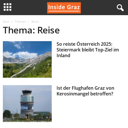
I
Start
Themen
Reise
Thema: Reise
n
So reiste Österreich 2025:
s
Steiermark bleibt Top-Ziel im
Inland
i
d
e
Ist der Flughafen Graz von
Kerosinmangel betroffen?
G
r
a