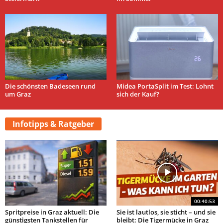
Die schönsten Badeseen rund
Midea PortaSplit im Test: Lohnt
um Graz
sich der Kauf?
Infotipps & Ratgeber
00:40:53
Spritpreise in Graz aktuell: Die
Sie ist lautlos, sie sticht – und sie
günstigsten Tankstellen für
bleibt: Die Tigermücke in Graz