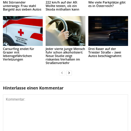
Mit Störsender
222 km/h auf der A9:
Wie viele Parkplätze gibt
unterwegs: Frau stahl
Wollte testen, ob ein
es in Österreich?
Bargeld aus sieben Autos
Skoda mithalten kann
Carsurfing endet für
Jeder vierte junge Mensch
Drei Raser auf der
Grazer mit
fuhr schon alkoholisiert:
Triester Straße – zwei
lebensgefährlichen
Neue Studie zeigt
Autos beschlagnahmt
Verletzungen
riskantes Verhalten im
Straßenverkehr
Hinterlasse einen Kommentar