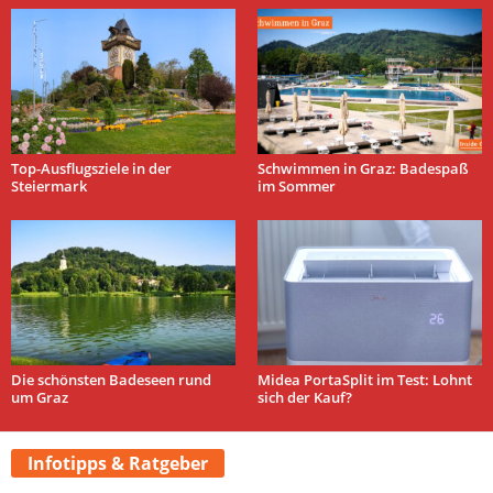
Top-Ausflugsziele in der
Schwimmen in Graz: Badespaß
Steiermark
im Sommer
Die schönsten Badeseen rund
Midea PortaSplit im Test: Lohnt
um Graz
sich der Kauf?
Infotipps & Ratgeber