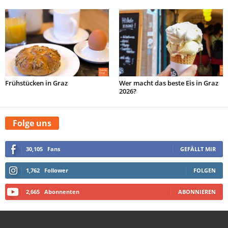
Frühstücken in Graz
Wer macht das beste Eis in Graz
2026?
Folge uns
30,105
Fans
GEFÄLLT MIR
1,762
Follower
FOLGEN
2,665
Abonnenten
ABONNIEREN