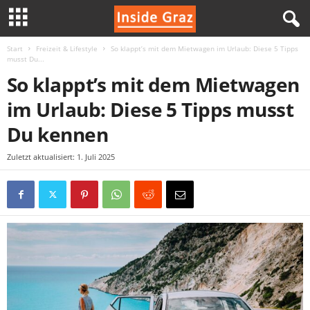
Start
Freizeit & Lifestyle
So klappt’s mit dem Mietwagen im Urlaub: Diese 5 Tipps
I
musst Du...
So klappt’s mit dem Mietwagen
n
im Urlaub: Diese 5 Tipps musst
s
Du kennen
i
Zuletzt aktualisiert: 1. Juli 2025
d
e
G
r
a