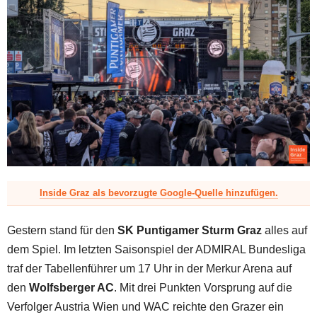
z
Inside Graz als bevorzugte Google-Quelle hinzufügen.
Gestern stand für den
SK Puntigamer Sturm Graz
alles auf
dem Spiel. Im letzten Saisonspiel der ADMIRAL Bundesliga
traf der Tabellenführer um 17 Uhr in der Merkur Arena auf
den
Wolfsberger AC
. Mit drei Punkten Vorsprung auf die
Verfolger Austria Wien und WAC reichte den Grazer ein