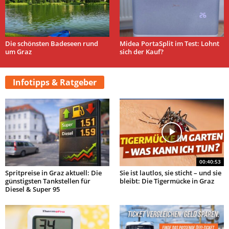
Die schönsten Badeseen rund
Midea PortaSplit im Test: Lohnt
um Graz
sich der Kauf?
Infotipps & Ratgeber
00:40:53
Spritpreise in Graz aktuell: Die
Sie ist lautlos, sie sticht – und sie
günstigsten Tankstellen für
bleibt: Die Tigermücke in Graz
Diesel & Super 95