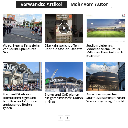
Verwandte Artikel
Mehr vom Autor
Video: Hearts-Fans ziehen
Elke Kahr spricht offen
Stadion Liebenau:
vor Sturm-Spiel durch
über die Stadion-Debatte
Moderne Arena um 60
Graz
Millionen Euro technisch
machbar
Stadt will Stadion im
Ausschreitungen bei
Sturm und GAK planen
öffentlichen Eigentum
Sturm-Meisterfeier: Neun
ein gemeinsames Stadion
behalten und Vereinen
Verdächtige ausgeforscht
in Graz
umfassende Rechte
geben