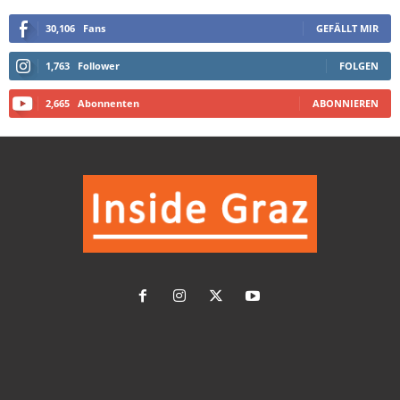
30,106
Fans
GEFÄLLT MIR
1,763
Follower
FOLGEN
2,665
Abonnenten
ABONNIEREN