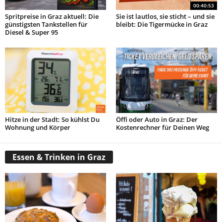
00:40:53
Spritpreise in Graz aktuell: Die
Sie ist lautlos, sie sticht – und sie
günstigsten Tankstellen für
bleibt: Die Tigermücke in Graz
Diesel & Super 95
Hitze in der Stadt: So kühlst Du
Öffi oder Auto in Graz: Der
Wohnung und Körper
Kostenrechner für Deinen Weg
Essen & Trinken in Graz