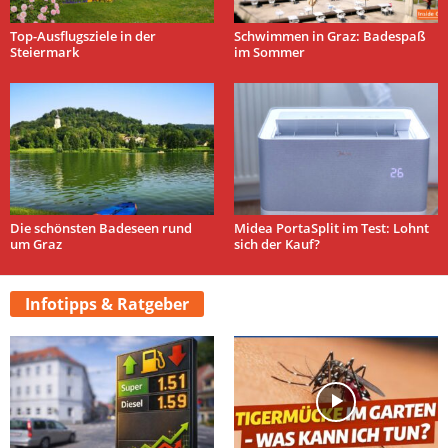
Top-Ausflugsziele in der
Schwimmen in Graz: Badespaß
Steiermark
im Sommer
Die schönsten Badeseen rund
Midea PortaSplit im Test: Lohnt
um Graz
sich der Kauf?
Infotipps & Ratgeber