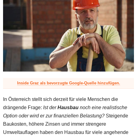
z
Inside Graz als bevorzugte Google-Quelle hinzufügen.
In Österreich stellt sich derzeit für viele Menschen die
drängende Frage:
Ist der
Hausbau
noch eine realistische
Option oder wird er zur finanziellen Belastung?
Steigende
Baukosten, höhere Zinsen und immer strengere
Umweltauflagen haben den Hausbau für viele angehende