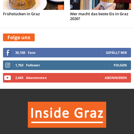
Frühstücken in Graz
Wer macht das beste Eis in Graz
2026?
Folge uns
30,108
Fans
GEFÄLLT MIR
1,763
Follower
FOLGEN
2,665
Abonnenten
ABONNIEREN