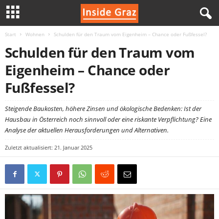
Start
Wohnen
Schulden für den Traum vom Eigenheim – Chance oder Fußfessel?
I
Schulden für den Traum vom
n
Eigenheim – Chance oder
s
Fußfessel?
i
Steigende Baukosten, höhere Zinsen und ökologische Bedenken: Ist der
Hausbau in Österreich noch sinnvoll oder eine riskante Verpflichtung? Eine
d
Analyse der aktuellen Herausforderungen und Alternativen.
e
Zuletzt aktualisiert: 21. Januar 2025
G
r
a