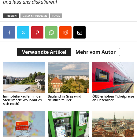
und lass uns diskutieren!
THEMEN
GELD & FINANZEN
HAUS
Verwandte Artikel
Mehr vom Autor
Immobilie kaufen in der
Bauland in Graz wird
ÖBB erhöhen Ticketpreise
Steiermark: Wo lohnt es
deutlich teurer
ab Dezember
sich noch?