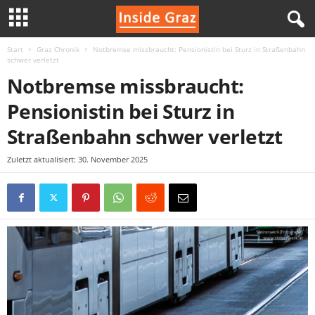
Start
Graz Chronik
Notbremse missbraucht: Pensionistin bei Sturz in Straßenbahn
I
schwer verletzt
Notbremse missbraucht:
n
Pensionistin bei Sturz in
s
Straßenbahn schwer verletzt
i
Zuletzt aktualisiert: 30. November 2025
d
e
G
r
a