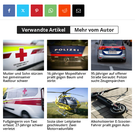
Verwandte Artikel
Mehr vom Autor
Mutter und Sohn stürzen
16-jähriger Mopedfahrer
95-Jähriger auf offener
bei gemeinsamer
prallt gegen Baum und
Straße beraubt: Polizei
Radtour schwer
stirbt
sucht Zeugenpärchen
Fußgängerin von Taxi
Sozia über Leitplanke
Alkoholisierter E-Scooter-
erfasst: 27-Jährige schwer
geschleudert: Zwei
Fahrer prallt gegen Auto
verletzt
Motorradunfälle