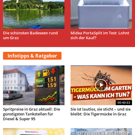
Die schönsten Badeseen rund
Midea PortaSplit im Test: Lohnt
um Graz
sich der Kauf?
Infotipps & Ratgeber
00:40:53
Spritpreise in Graz aktuell: Die
Sie ist lautlos, sie sticht – und sie
günstigsten Tankstellen für
bleibt: Die Tigermücke in Graz
Diesel & Super 95