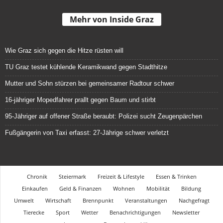
Mehr von Inside Graz
Wie Graz sich gegen die Hitze rüsten will
TU Graz testet kühlende Keramikwand gegen Stadthitze
Mutter und Sohn stürzen bei gemeinsamer Radtour schwer
16-jähriger Mopedfahrer prallt gegen Baum und stirbt
95-Jähriger auf offener Straße beraubt: Polizei sucht Zeugenpärchen
Fußgängerin von Taxi erfasst: 27-Jährige schwer verletzt
Chronik
Steiermark
Freizeit & Lifestyle
Essen & Trinken
Einkaufen
Geld & Finanzen
Wohnen
Mobilität
Bildung
Umwelt
Wirtschaft
Brennpunkt
Veranstaltungen
Nachgefragt
Tierecke
Sport
Wetter
Benachrichtigungen
Newsletter