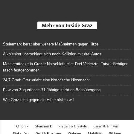
Mehr von Inside Graz
Steiermark berät über weitere Maßnahmen gegen Hitze
Alkolenker überschlägt sich nach Kollision mit drei Autos
Messerattacke in Grazer Notschlafstelle: Drei Verletzte, Tatverdächtiger
rasch festgenommen
24,7 Grad: Graz erlebt eine historische Hitzenacht
Pkw von Zug erfasst: 71-Jährige stirbt an Bahnübergang
Wie Graz sich gegen die Hitze rüsten will
Chronik
Steiermark
Freizeit & Lifestyle
Essen & Trinken
Einkaufen
Geld & Finanzen
Wohnen
Mobilität
Bildung