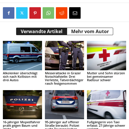
Verwandte Artikel
Mehr vom Autor
Alkolenker überschlägt
Messerattacke in Grazer
Mutter und Sohn stürzen
sich nach Kollision mit
Notschlafstelle: Drei
bei gemeinsamer
drei Autos
Verletzte, Tatverdächtiger
Radtour schwer
rasch festgenommen
16-jähriger Mopedfahrer
95-Jähriger auf offener
Fußgängerin von Taxi
prallt gegen Baum und
Straße beraubt: Polizei
erfasst: 27-Jährige schwer
stirbt
sucht Zeugenpärchen
verletzt