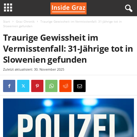
Start
Graz Chronik
Traurige Gewissheit im Vermisstenfall: 31-Jährige tot in
I
Slowenien gefunden
Traurige Gewissheit im
n
Vermisstenfall: 31-Jährige tot in
s
Slowenien gefunden
i
Zuletzt aktualisiert: 30. November 2025
d
e
G
r
a