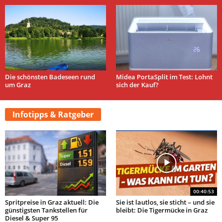
Die schönsten Badeseen rund
Midea PortaSplit im Test: Lohnt
um Graz
sich der Kauf?
Infotipps & Ratgeber
00:40:53
Spritpreise in Graz aktuell: Die
Sie ist lautlos, sie sticht – und sie
günstigsten Tankstellen für
bleibt: Die Tigermücke in Graz
Diesel & Super 95