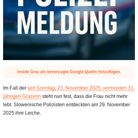
z
Inside Graz als bevorzugte Google-Quelle hinzufügen.
Im Fall der
seit Sonntag, 23. November 2025, vermissten 31-
jährigen Grazerin
steht nun fest, dass die Frau nicht mehr
lebt. Slowenische Polizisten entdeckten am 29. November
2025 ihre Leiche.