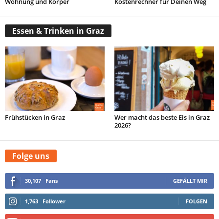
Wohnung und Körper
Kostenrechner für Deinen Weg
Essen & Trinken in Graz
Frühstücken in Graz
Wer macht das beste Eis in Graz
2026?
Folge uns
30,107
Fans
GEFÄLLT MIR
1,763
Follower
FOLGEN