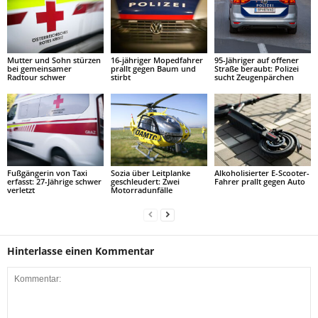
Mutter und Sohn stürzen
16-jähriger Mopedfahrer
95-Jähriger auf offener
bei gemeinsamer
prallt gegen Baum und
Straße beraubt: Polizei
Radtour schwer
stirbt
sucht Zeugenpärchen
Fußgängerin von Taxi
Sozia über Leitplanke
Alkoholisierter E-Scooter-
erfasst: 27-Jährige schwer
geschleudert: Zwei
Fahrer prallt gegen Auto
verletzt
Motorradunfälle
Hinterlasse einen Kommentar