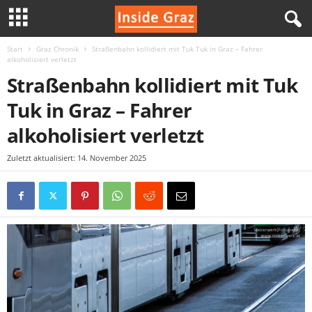
Start
Graz Chronik
Straßenbahn kollidiert mit Tuk Tuk in Graz – Fahrer
I
alkoholisiert verletzt
Straßenbahn kollidiert mit Tuk
n
Tuk in Graz – Fahrer
s
alkoholisiert verletzt
i
Zuletzt aktualisiert: 14. November 2025
d
e
G
r
a