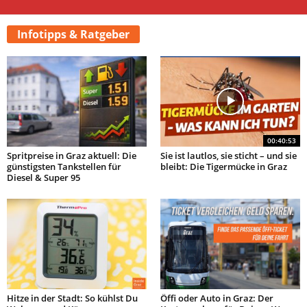
Infotipps & Ratgeber
00:40:53
Spritpreise in Graz aktuell: Die
Sie ist lautlos, sie sticht – und sie
günstigsten Tankstellen für
bleibt: Die Tigermücke in Graz
Diesel & Super 95
Hitze in der Stadt: So kühlst Du
Öffi oder Auto in Graz: Der