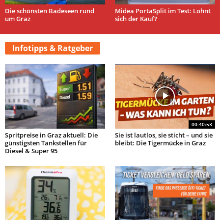
Die schönsten Badeseen rund
Midea PortaSplit im Test: Lohnt
um Graz
sich der Kauf?
Infotipps & Ratgeber
00:40:53
Spritpreise in Graz aktuell: Die
Sie ist lautlos, sie sticht – und sie
günstigsten Tankstellen für
bleibt: Die Tigermücke in Graz
Diesel & Super 95