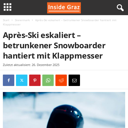
Start
Steiermark
Après-Ski eskaliert – betrunkener Snowboarder hantiert mit
I
Klappmesser
Après-Ski eskaliert –
n
betrunkener Snowboarder
s
hantiert mit Klappmesser
i
Zuletzt aktualisiert: 26. Dezember 2025
d
e
G
r
a