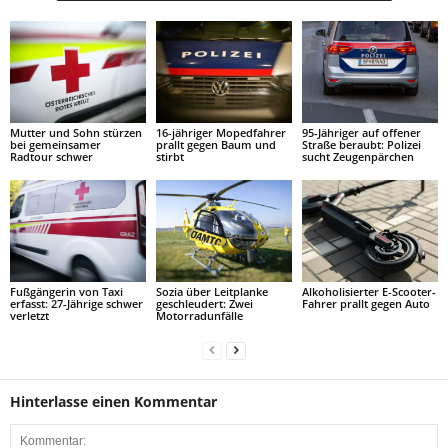
Mutter und Sohn stürzen
16-jähriger Mopedfahrer
95-Jähriger auf offener
bei gemeinsamer
prallt gegen Baum und
Straße beraubt: Polizei
Radtour schwer
stirbt
sucht Zeugenpärchen
Fußgängerin von Taxi
Sozia über Leitplanke
Alkoholisierter E-Scooter-
erfasst: 27-Jährige schwer
geschleudert: Zwei
Fahrer prallt gegen Auto
verletzt
Motorradunfälle
Hinterlasse einen Kommentar