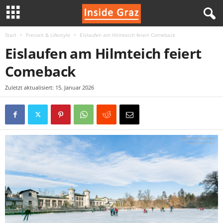
Start
Freizeit & Lifestyle
Eislaufen am Hilmteich feiert Comeback
I
Eislaufen am Hilmteich feiert
n
Comeback
s
Zuletzt aktualisiert: 15. Januar 2026
i
d
e
G
r
a