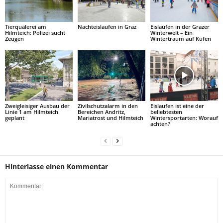
Tierquälerei am
Nachteislaufen in Graz
Eislaufen in der Grazer
Hilmteich: Polizei sucht
Winterwelt – Ein
Zeugen
Wintertraum auf Kufen
Zwei­glei­si­ger Aus­bau der
Zivilschutzalarm in den
Eislaufen ist eine der
Linie 1 am Hilm­teich
Bereichen Andritz,
beliebtesten
geplant
Mariatrost und Hilmteich
Wintersportarten: Worauf
achten?
Hinterlasse einen Kommentar