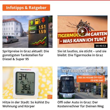
Infotipps & Ratgeber
00:40:53
Spritpreise in Graz aktuell: Die
Sie ist lautlos, sie sticht – und sie
günstigsten Tankstellen für
bleibt: Die Tigermücke in Graz
Diesel & Super 95
Hitze in der Stadt: So kühlst Du
Öffi oder Auto in Graz: Der
Wohnung und Körper
Kostenrechner für Deinen Weg