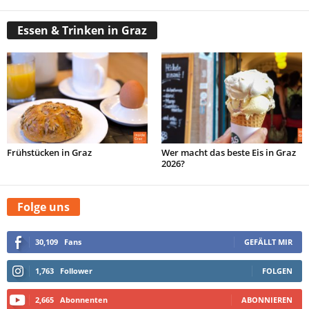
Essen & Trinken in Graz
Frühstücken in Graz
Wer macht das beste Eis in Graz
2026?
Folge uns
30,109
Fans
GEFÄLLT MIR
1,763
Follower
FOLGEN
2,665
Abonnenten
ABONNIEREN