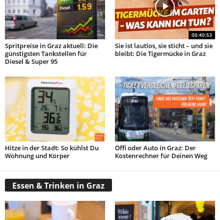
00:40:53
Spritpreise in Graz aktuell: Die
Sie ist lautlos, sie sticht – und sie
günstigsten Tankstellen für
bleibt: Die Tigermücke in Graz
Diesel & Super 95
Hitze in der Stadt: So kühlst Du
Öffi oder Auto in Graz: Der
Wohnung und Körper
Kostenrechner für Deinen Weg
Essen & Trinken in Graz