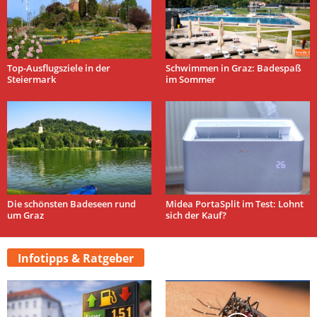
Top-Ausflugsziele in der
Schwimmen in Graz: Badespaß
Steiermark
im Sommer
Die schönsten Badeseen rund
Midea PortaSplit im Test: Lohnt
um Graz
sich der Kauf?
Infotipps & Ratgeber