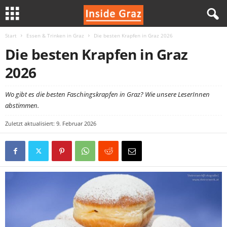
Start
Essen & Trinken in Graz
Die besten Krapfen in Graz 2026
I
Die besten Krapfen in Graz
n
2026
s
Wo gibt es die besten Faschingskrapfen in Graz? Wie unsere LeserInnen
abstimmen.
i
Zuletzt aktualisiert: 9. Februar 2026
d
e
G
r
a