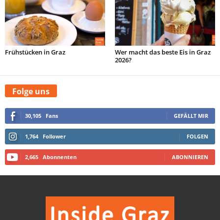
Frühstücken in Graz
Wer macht das beste Eis in Graz
2026?
Folge uns
30,105
Fans
GEFÄLLT MIR
1,764
Follower
FOLGEN
2,665
Abonnenten
ABONNIEREN