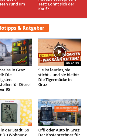
seen rund um
Test: Lohnt sich der
Kauf?
fotipps & Ratgeber
00:40:53
preise in Graz
Sie ist lautlos, sie
ll: Die
sticht – und sie bleibt:
igsten
Die Tigermücke in
tellen für Diesel
Graz
er 95
 in der Stadt: So
Öffi oder Auto in Graz:
st Du Wohnung
Der Kostenrechner für