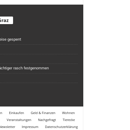
Graz
eise gesperrt
rdächtiger rasch festgenommen
en
Einkaufen
Geld & Finanzen
Wohnen
Veranstaltungen
Nachgefragt
Tierecke
Newsletter
Impressum
Datenschutzerklärung