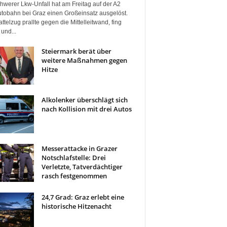
hwerer Lkw-Unfall hat am Freitag auf der A2
tobahn bei Graz einen Großeinsatz ausgelöst.
ttelzug prallte gegen die Mittelleitwand, fing
und...
Steiermark berät über
weitere Maßnahmen gegen
Hitze
Alkolenker überschlägt sich
nach Kollision mit drei Autos
Messerattacke in Grazer
Notschlafstelle: Drei
Verletzte, Tatverdächtiger
rasch festgenommen
24,7 Grad: Graz erlebt eine
historische Hitzenacht