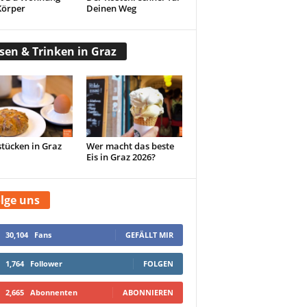
Körper
Deinen Weg
sen & Trinken in Graz
tücken in Graz
Wer macht das beste
Eis in Graz 2026?
lge uns
30,104
Fans
GEFÄLLT MIR
1,764
Follower
FOLGEN
2,665
Abonnenten
ABONNIEREN