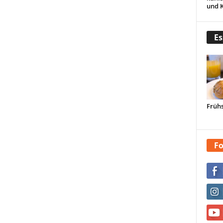
und 
Es
Frühs
Fo