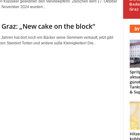
en Klassiker gewidmet: den Vanillekipferln. Zwischen dem 17. Oktober
Bade
. November 2024 wurden...
Graz
 Graz: „New cake on the block“
In
 Jahren hat dort noch ein Bäcker seine Semmeln verkauft, jetzt gibt
hen Standort Torten und andere süße Kleinigkeiten! Die...
Sprit
aktue
günst
Tanks
& Sup
Hitze
kühl