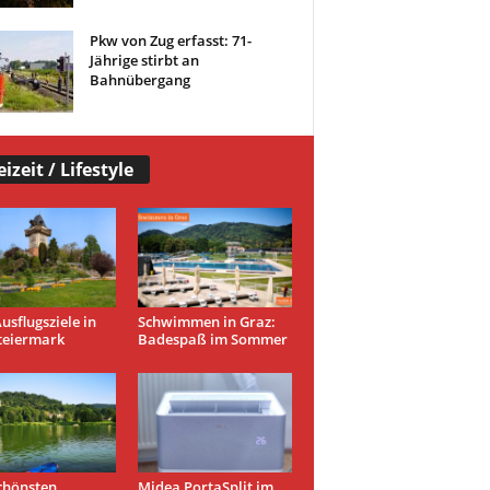
Pkw von Zug erfasst: 71-
Jährige stirbt an
Bahnübergang
eizeit / Lifestyle
usflugsziele in
Schwimmen in Graz:
teiermark
Badespaß im Sommer
chönsten
Midea PortaSplit im