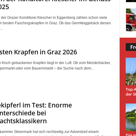
025
 der Grazer Konditorei Klescher in Eggenberg zählen schon viele
n besten Faschingskrapfen in Graz. Ob das Germteiggebäck dieses
..
Fr
sten Krapfen in Graz 2026
 frisch gebackenen Krapfen liegt in der Luft. Ob vom Meisterbäcker,
ermarkt oder vom Bauernmarkt – die Suche nach dem...
Top-A
der S
ekipferl im Test: Enorme
nterschiede bei
achtsklassikern
rkammer Steiermark hat sich rechtzeitig zur Adventzeit einem
Die s