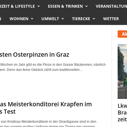
IZEIT & LIFESTYLE
ESSEN & TRINKEN
VERANSTALTU
N
WOHNEN
UMWELT
TIERECKE
WETTER
Ak
sten Osterpinzen in Graz
Wochen im Jahr gibt es die Pinze in den Grazer Bäckereien, nämlich
ern. Denn das feine Gebäck zählt zum traditionellen...
nas Meisterkonditorei Krapfen im
Lkw
 Test
Bra
zei
von Kristinas Meisterkonditorei in der Girardigasse sind in den
ren bei unserer großen Umfrage immer ein Thema bei unseren