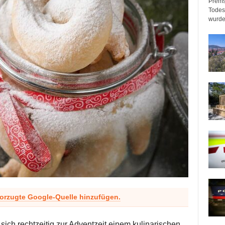
Prems
Todeso
wurde
vorzugte Google-Quelle hinzufügen.
sich rechtzeitig zur Adventzeit einem kulinarischen