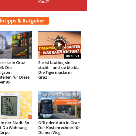
Kauf?
fotipps & Ratgeber
00:40:53
preise in Graz
Sie ist lautlos, sie
ll: Die
sticht – und sie bleibt:
igsten
Die Tigermücke in
tellen für Diesel
Graz
er 95
 in der Stadt: So
Öffi oder Auto in Graz:
st Du Wohnung
Der Kostenrechner für
Körper
Deinen Weg