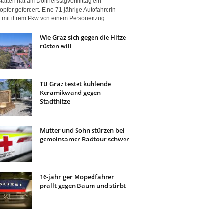
tätten hat am Donnerstagvormittag ein
pfer gefordert. Eine 71-jährige Autofahrerin
 mit ihrem Pkw von einem Personenzug...
Wie Graz sich gegen die Hitze
rüsten will
TU Graz testet kühlende
Keramikwand gegen
Stadthitze
Mutter und Sohn stürzen bei
gemeinsamer Radtour schwer
16-jähriger Mopedfahrer
prallt gegen Baum und stirbt