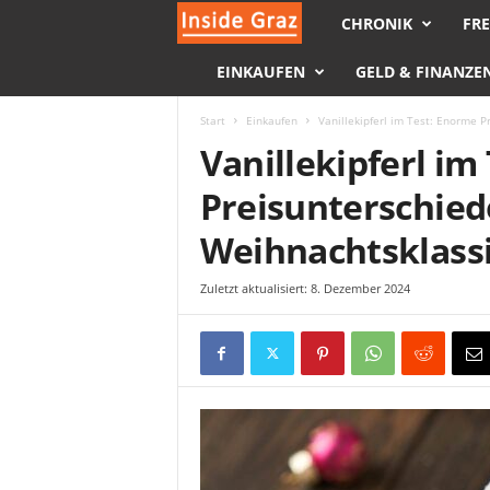
CHRONIK
FRE
I
EINKAUFEN
GELD & FINANZE
n
s
Start
Einkaufen
Vanillekipferl im Test: Enorme 
Vanillekipferl im
i
Preisunterschied
d
Weihnachtsklass
e
Zuletzt aktualisiert: 8. Dezember 2024
G
r
a
z