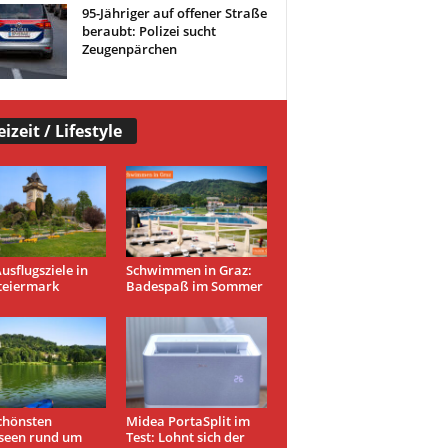
95-Jähriger auf offener Straße
beraubt: Polizei sucht
Zeugenpärchen
eizeit / Lifestyle
usflugsziele in
Schwimmen in Graz:
teiermark
Badespaß im Sommer
chönsten
Midea PortaSplit im
seen rund um
Test: Lohnt sich der