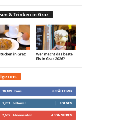
sen & Trinken in Graz
tücken in Graz
Wer macht das beste
Eis in Graz 2026?
lge uns
30,109
Fans
GEFÄLLT MIR
1,763
Follower
FOLGEN
2,665
Abonnenten
ABONNIEREN