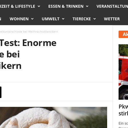
IZEIT & LIFESTYLE
ESSEN & TRINKEN
VERANSTALTU
N
WOHNEN
UMWELT
TIERECKE
WETTER
Preisunterschiede bei Weihnachtsklassikern
Ak
 Test: Enorme
e bei
ikern
Pkw
sti
Ein s