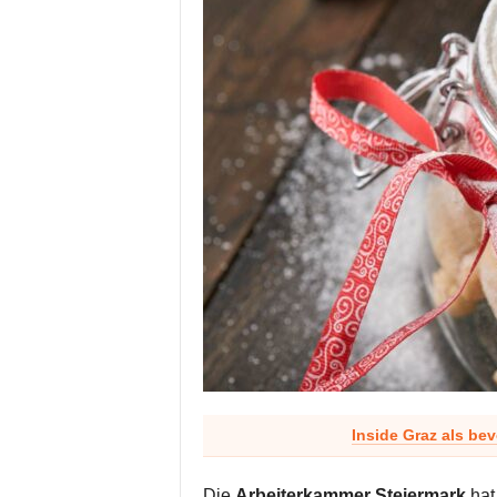
Inside Graz als be
Die
Arbeiterkammer Steiermark
hat 