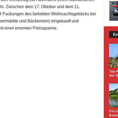
erln. Zwischen dem 17. Oktober und dem 11.
 Packungen des beliebten Weihnachtsgebäcks bei
upermärkte und Bäckereien) eingekauft und
mit einer enormen Preisspanne.
Fr
Top-A
der S
Die s
Bade