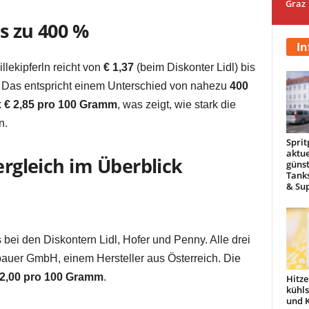
Graz
s zu 400 %
In
lekipferln reicht von
€ 1,37
(beim Diskonter Lidl) bis
). Das entspricht einem Unterschied von nahezu
400
k
€ 2,85 pro 100 Gramm
, was zeigt, wie stark die
n.
Sprit
aktue
ergleich im Überblick
günst
Tanks
& Sup
s bei den Diskontern Lidl, Hofer und Penny. Alle drei
auer GmbH, einem Hersteller aus Österreich. Die
 2,00 pro 100 Gramm
.
Hitze
kühl
und 