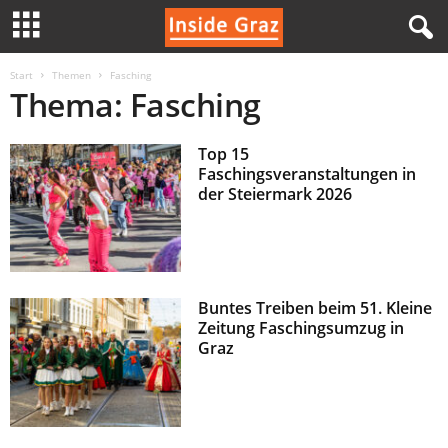
I
Start
Themen
Fasching
Thema: Fasching
n
Top 15
s
Faschingsveranstaltungen in
der Steiermark 2026
i
d
e
Buntes Treiben beim 51. Kleine
Zeitung Faschingsumzug in
G
Graz
r
a