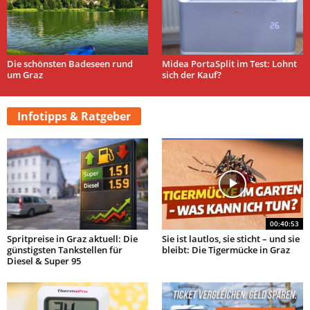
Die schönsten Badeseen rund
Midea PortaSplit im Test: Lohnt
um Graz
sich der Kauf?
Infotipps & Ratgeber
00:40:53
Spritpreise in Graz aktuell: Die
Sie ist lautlos, sie sticht – und sie
günstigsten Tankstellen für
bleibt: Die Tigermücke in Graz
Diesel & Super 95