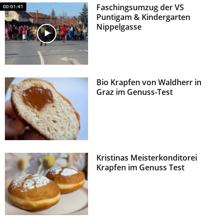
Faschingsumzug der VS
00:01:41
z
Puntigam & Kindergarten
Nippelgasse
Bio Krapfen von Waldherr in
Graz im Genuss-Test
Kristinas Meisterkonditorei
Krapfen im Genuss Test