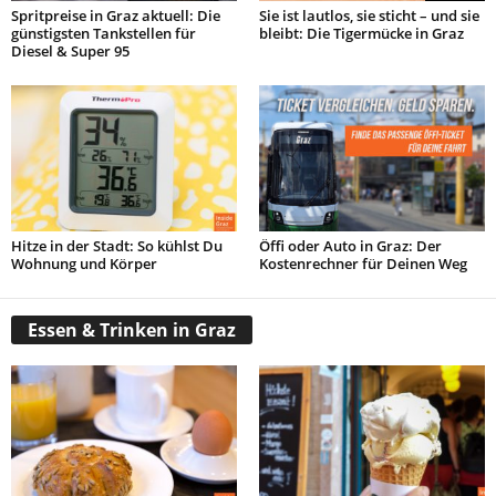
Spritpreise in Graz aktuell: Die
Sie ist lautlos, sie sticht – und sie
günstigsten Tankstellen für
bleibt: Die Tigermücke in Graz
Diesel & Super 95
Hitze in der Stadt: So kühlst Du
Öffi oder Auto in Graz: Der
Wohnung und Körper
Kostenrechner für Deinen Weg
Essen & Trinken in Graz