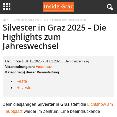
I
Start
Silvester in Graz 2025 – Die Highlights zum Jahreswechsel
Silvester in Graz 2025 – Die
n
Highlights zum
Jahreswechsel
s
i
Datum/Zeit:
31.12.2025 - 01.01.2026 /
Den ganzen Tag
d
Veranstaltungsort:
Hauptplatz
Kategorie(n) dieser Veranstaltung
e
Feste
Silvester
G
r
Beim diesjährigen
Silvester in Graz
steht die
Lichtshow am
Hauptplatz
wieder im Zentrum. Eine beeindruckende
a