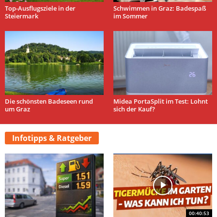
Top-Ausflugsziele in der
Schwimmen in Graz: Badespaß
Steiermark
im Sommer
Die schönsten Badeseen rund
Midea PortaSplit im Test: Lohnt
um Graz
sich der Kauf?
Infotipps & Ratgeber
00:40:53