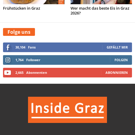
Frühstücken in Graz
Wer macht das beste Eis in Graz
2026?
Folge uns
30,104
Fans
GEFÄLLT MIR
1,764
Follower
FOLGEN
2,665
Abonnenten
ABONNIEREN