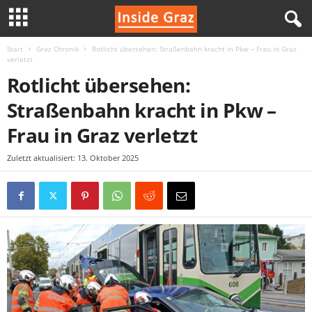
Start
Graz Chronik
Rotlicht übersehen: Straßenbahn kracht in Pkw – Frau in Graz
I
verletzt
Rotlicht übersehen:
n
Straßenbahn kracht in Pkw –
s
Frau in Graz verletzt
i
Zuletzt aktualisiert: 13. Oktober 2025
d
e
G
r
a