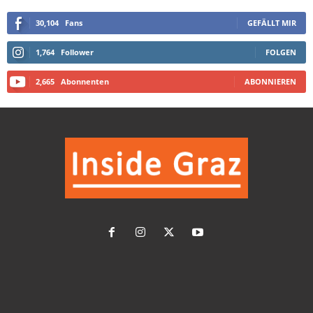
30,104
Fans
GEFÄLLT MIR
1,764
Follower
FOLGEN
2,665
Abonnenten
ABONNIEREN