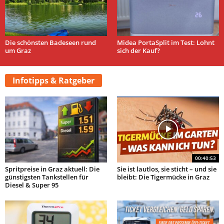
Die schönsten Badeseen rund
Midea PortaSplit im Test: Lohnt
um Graz
sich der Kauf?
Infotipps & Ratgeber
00:40:53
Spritpreise in Graz aktuell: Die
Sie ist lautlos, sie sticht – und sie
günstigsten Tankstellen für
bleibt: Die Tigermücke in Graz
Diesel & Super 95