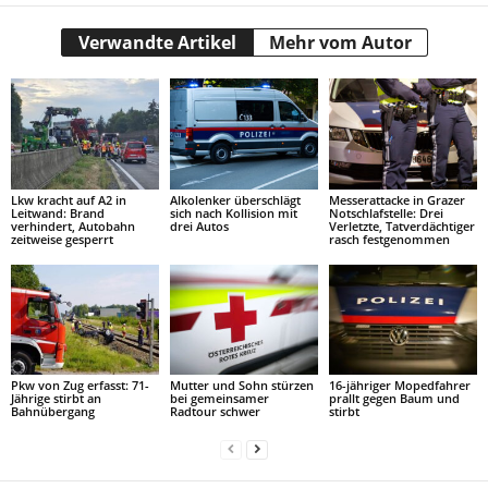
Verwandte Artikel
Mehr vom Autor
Lkw kracht auf A2 in
Alkolenker überschlägt
Messerattacke in Grazer
Leitwand: Brand
sich nach Kollision mit
Notschlafstelle: Drei
verhindert, Autobahn
drei Autos
Verletzte, Tatverdächtiger
zeitweise gesperrt
rasch festgenommen
Pkw von Zug erfasst: 71-
Mutter und Sohn stürzen
16-jähriger Mopedfahrer
Jährige stirbt an
bei gemeinsamer
prallt gegen Baum und
Bahnübergang
Radtour schwer
stirbt