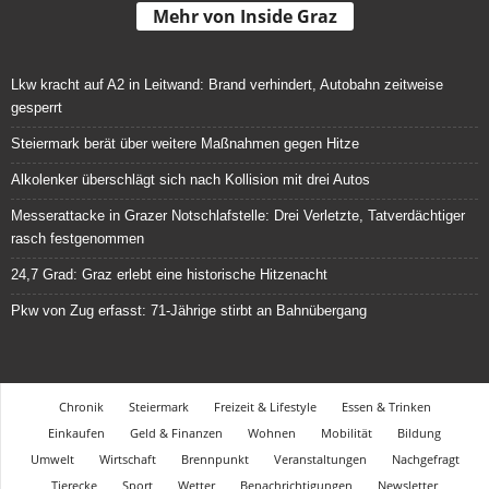
Mehr von Inside Graz
Lkw kracht auf A2 in Leitwand: Brand verhindert, Autobahn zeitweise
gesperrt
Steiermark berät über weitere Maßnahmen gegen Hitze
Alkolenker überschlägt sich nach Kollision mit drei Autos
Messerattacke in Grazer Notschlafstelle: Drei Verletzte, Tatverdächtiger
rasch festgenommen
24,7 Grad: Graz erlebt eine historische Hitzenacht
Pkw von Zug erfasst: 71-Jährige stirbt an Bahnübergang
Chronik
Steiermark
Freizeit & Lifestyle
Essen & Trinken
Einkaufen
Geld & Finanzen
Wohnen
Mobilität
Bildung
Umwelt
Wirtschaft
Brennpunkt
Veranstaltungen
Nachgefragt
Tierecke
Sport
Wetter
Benachrichtigungen
Newsletter