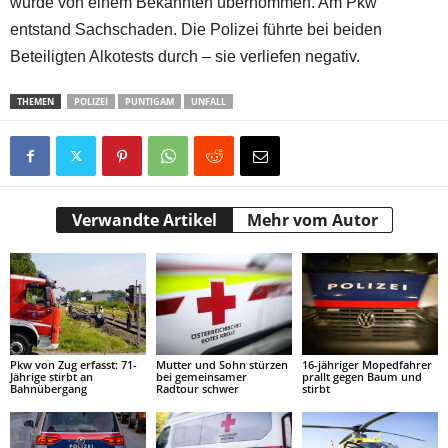
wurde von einem Bekannten übernommen. Am Pkw
entstand Sachschaden. Die Polizei führte bei beiden
Beteiligten Alkotests durch – sie verliefen negativ.
THEMEN
POLIZEI
PUNTIGAM
UNFALL
Verwandte Artikel
Mehr vom Autor
Pkw von Zug erfasst: 71-
Mutter und Sohn stürzen
16-jähriger Mopedfahrer
Jährige stirbt an
bei gemeinsamer
prallt gegen Baum und
Bahnübergang
Radtour schwer
stirbt