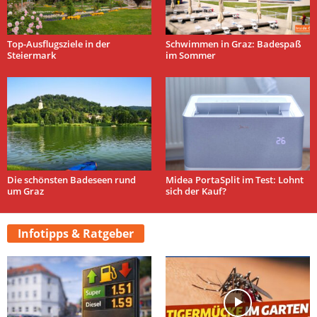
Top-Ausflugsziele in der
Schwimmen in Graz: Badespaß
Steiermark
im Sommer
Die schönsten Badeseen rund
Midea PortaSplit im Test: Lohnt
um Graz
sich der Kauf?
Infotipps & Ratgeber