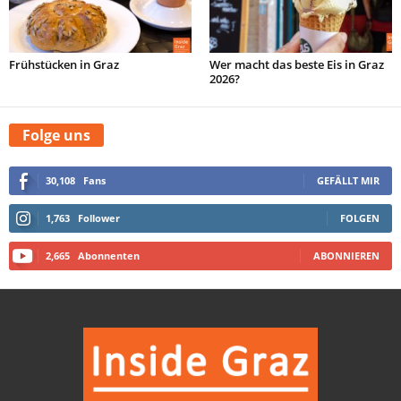
Frühstücken in Graz
Wer macht das beste Eis in Graz
2026?
Folge uns
30,108
Fans
GEFÄLLT MIR
1,763
Follower
FOLGEN
2,665
Abonnenten
ABONNIEREN