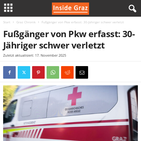
Start
Graz Chronik
Fußgänger von Pkw erfasst: 30-Jähriger schwer verletzt
I
Fußgänger von Pkw erfasst: 30-
n
Jähriger schwer verletzt
s
Zuletzt aktualisiert: 17. November 2025
i
d
e
G
r
a