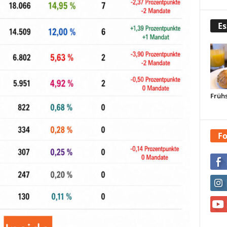
Es
Frühs
Fo