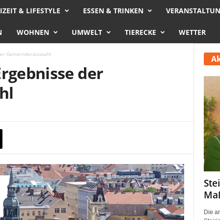
IZEIT & LIFESTYLE
ESSEN & TRINKEN
VERANSTALTU
N
WOHNEN
UMWELT
TIERECKE
WETTER
der Gemeinderatswahl
Ak
Ergebnisse der
hl
Ste
Maß
Die a