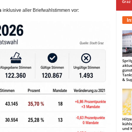
Graz
s
inklusive aller Briefwahlstimmen vor:
In
Sprit
aktue
günst
Tanks
& Sup
Hitze
kühl
und 