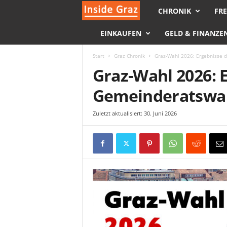
CHRONIK
FRE
I
EINKAUFEN
GELD & FINANZE
n
s
Start
Graz Chronik
Graz-Wahl 2026: Ergebnisse 
Graz-Wahl 2026: 
i
Gemeinderatswa
d
Zuletzt aktualisiert: 30. Juni 2026
e
G
r
a
z