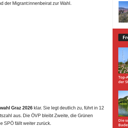
 der Migrant:innenbeirat zur Wahl.
Fr
Top-A
der S
wahl Graz 2026
klar. Sie legt deutlich zu, führt in 12
szahl aus. Die ÖVP bleibt Zweite, die Grünen
Die s
e SPÖ fällt weiter zurück.
Bade