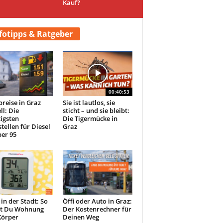
Kauf?
fotipps & Ratgeber
00:40:53
preise in Graz
Sie ist lautlos, sie
ll: Die
sticht – und sie bleibt:
igsten
Die Tigermücke in
tellen für Diesel
Graz
er 95
 in der Stadt: So
Öffi oder Auto in Graz:
st Du Wohnung
Der Kostenrechner für
Körper
Deinen Weg