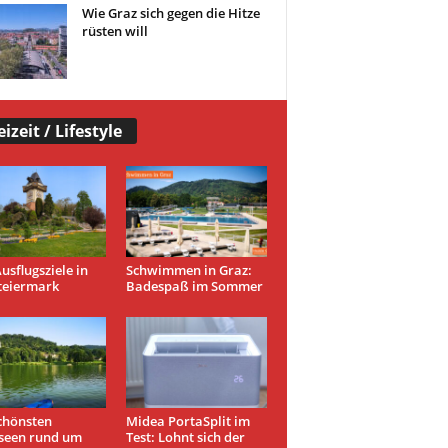
Wie Graz sich gegen die Hitze
rüsten will
eizeit / Lifestyle
usflugsziele in
Schwimmen in Graz:
teiermark
Badespaß im Sommer
chönsten
Midea PortaSplit im
seen rund um
Test: Lohnt sich der