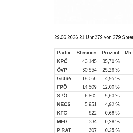
29.06.2026 21 Uhr 279 von 279 Spren
Partei
Stimmen
Prozent
Man
KPÖ
43.145
35,70 %
ÖVP
30.554
25,28 %
Grüne
18.066
14,95 %
FPÖ
14.509
12,00 %
SPÖ
6.802
5,63 %
NEOS
5.951
4,92 %
KFG
822
0,68 %
MFG
334
0,28 %
PIRAT
307
0,25 %