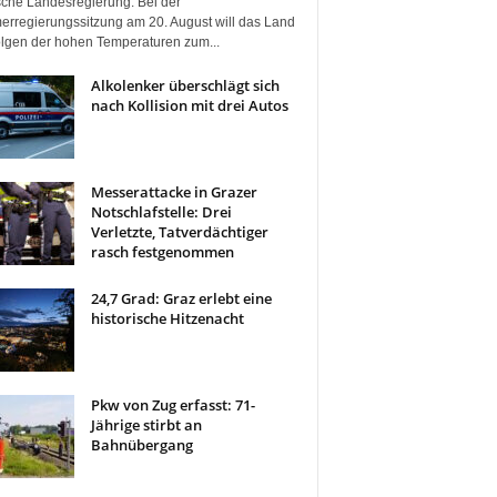
ische Landesregierung. Bei der
rregierungssitzung am 20. August will das Land
olgen der hohen Temperaturen zum...
Alkolenker überschlägt sich
nach Kollision mit drei Autos
Messerattacke in Grazer
Notschlafstelle: Drei
Verletzte, Tatverdächtiger
rasch festgenommen
24,7 Grad: Graz erlebt eine
historische Hitzenacht
Pkw von Zug erfasst: 71-
Jährige stirbt an
Bahnübergang