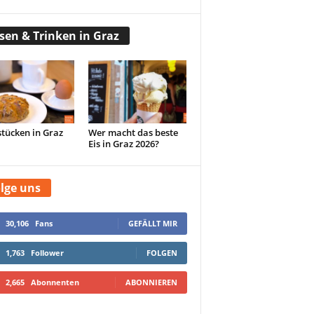
sen & Trinken in Graz
tücken in Graz
Wer macht das beste
Eis in Graz 2026?
lge uns
30,106
Fans
GEFÄLLT MIR
1,763
Follower
FOLGEN
2,665
Abonnenten
ABONNIEREN