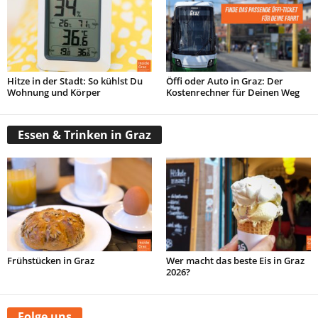
Hitze in der Stadt: So kühlst Du
Öffi oder Auto in Graz: Der
Wohnung und Körper
Kostenrechner für Deinen Weg
Essen & Trinken in Graz
Frühstücken in Graz
Wer macht das beste Eis in Graz
2026?
Folge uns