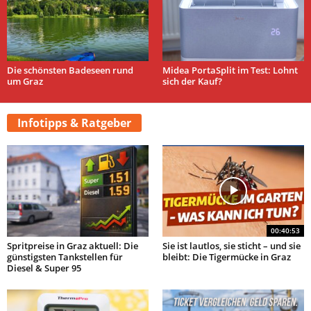
Die schönsten Badeseen rund
Midea PortaSplit im Test: Lohnt
um Graz
sich der Kauf?
Infotipps & Ratgeber
00:40:53
Spritpreise in Graz aktuell: Die
Sie ist lautlos, sie sticht – und sie
günstigsten Tankstellen für
bleibt: Die Tigermücke in Graz
Diesel & Super 95