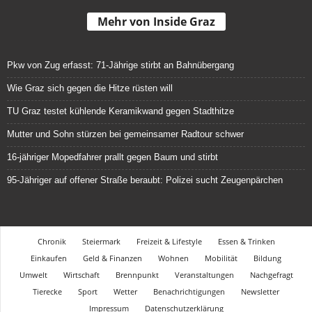
Mehr von Inside Graz
Pkw von Zug erfasst: 71-Jährige stirbt an Bahnübergang
Wie Graz sich gegen die Hitze rüsten will
TU Graz testet kühlende Keramikwand gegen Stadthitze
Mutter und Sohn stürzen bei gemeinsamer Radtour schwer
16-jähriger Mopedfahrer prallt gegen Baum und stirbt
95-Jähriger auf offener Straße beraubt: Polizei sucht Zeugenpärchen
Chronik
Steiermark
Freizeit & Lifestyle
Essen & Trinken
Einkaufen
Geld & Finanzen
Wohnen
Mobilität
Bildung
Umwelt
Wirtschaft
Brennpunkt
Veranstaltungen
Nachgefragt
Tierecke
Sport
Wetter
Benachrichtigungen
Newsletter
Impressum
Datenschutzerklärung