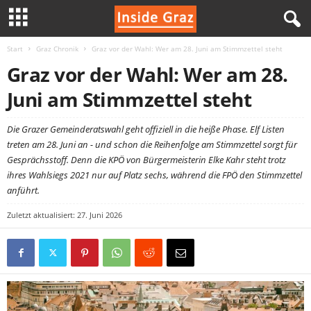
Start
Graz Chronik
Graz vor der Wahl: Wer am 28. Juni am Stimmzettel steht
I
Graz vor der Wahl: Wer am 28.
n
Juni am Stimmzettel steht
s
Die Grazer Gemeinderatswahl geht offiziell in die heiße Phase. Elf Listen
treten am 28. Juni an - und schon die Reihenfolge am Stimmzettel sorgt für
i
Gesprächsstoff. Denn die KPÖ von Bürgermeisterin Elke Kahr steht trotz
ihres Wahlsiegs 2021 nur auf Platz sechs, während die FPÖ den Stimmzettel
d
anführt.
e
Zuletzt aktualisiert: 27. Juni 2026
G
r
a