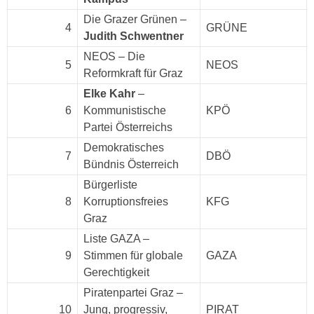
Die Grazer Grünen –
4
GRÜNE
Judith Schwentner
NEOS – Die
5
NEOS
Reformkraft für Graz
Elke Kahr
–
6
Kommunistische
KPÖ
Partei Österreichs
Demokratisches
7
DBÖ
Bündnis Österreich
Bürgerliste
8
Korruptionsfreies
KFG
Graz
Liste GAZA –
9
Stimmen für globale
GAZA
Gerechtigkeit
Piratenpartei Graz –
10
Jung, progressiv,
PIRAT