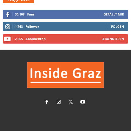
30,108
Fans
GEFÄLLT MIR
1,763
Follower
FOLGEN
2,665
Abonnenten
ABONNIEREN