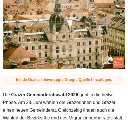
z
Inside Graz als bevorzugte Google-Quelle hinzufügen.
Die
Grazer Gemeinderatswahl 2026
geht in die heiße
Phase. Am 28. Juni wählen die Grazerinnen und Grazer
einen neuen Gemeinderat. Gleichzeitig finden auch die
Wahlen der Bezirksräte und des Migrant:innenbeirates statt.