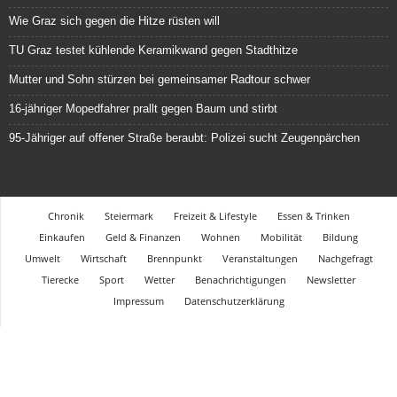
Wie Graz sich gegen die Hitze rüsten will
TU Graz testet kühlende Keramikwand gegen Stadthitze
Mutter und Sohn stürzen bei gemeinsamer Radtour schwer
16-jähriger Mopedfahrer prallt gegen Baum und stirbt
95-Jähriger auf offener Straße beraubt: Polizei sucht Zeugenpärchen
Chronik
Steiermark
Freizeit & Lifestyle
Essen & Trinken
Einkaufen
Geld & Finanzen
Wohnen
Mobilität
Bildung
Umwelt
Wirtschaft
Brennpunkt
Veranstaltungen
Nachgefragt
Tierecke
Sport
Wetter
Benachrichtigungen
Newsletter
Impressum
Datenschutzerklärung