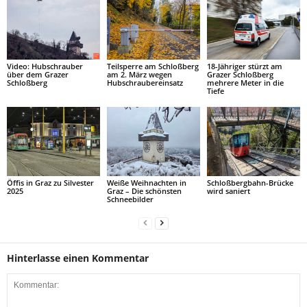
Video: Hubschrauber
Teilsperre am Schloßberg
18-Jähriger stürzt am
über dem Grazer
am 2. März wegen
Grazer Schloßberg
Schloßberg
Hubschraubereinsatz
mehrere Meter in die
Tiefe
Öffis in Graz zu Silvester
Weiße Weihnachten in
Schloßbergbahn-Brücke
2025
Graz – Die schönsten
wird saniert
Schneebilder
Hinterlasse einen Kommentar