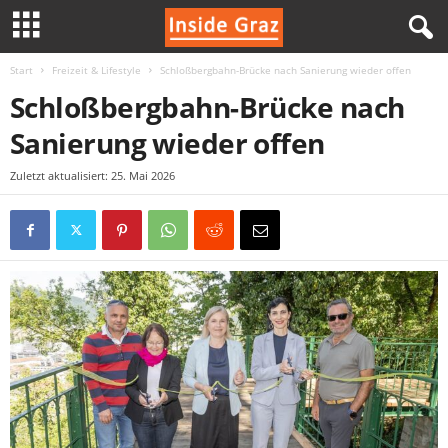
Start
Freizeit & Lifestyle
Schloßbergbahn-Brücke nach Sanierung wieder offen
I
Schloßbergbahn-Brücke nach
n
Sanierung wieder offen
s
Zuletzt aktualisiert: 25. Mai 2026
i
d
e
G
r
a