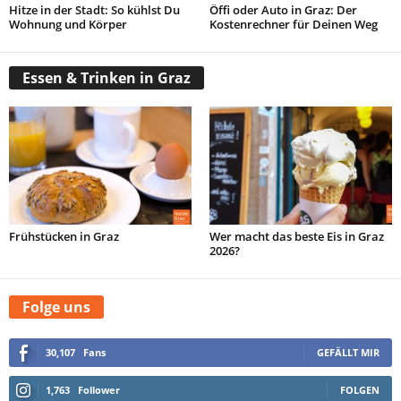
Hitze in der Stadt: So kühlst Du
Öffi oder Auto in Graz: Der
Wohnung und Körper
Kostenrechner für Deinen Weg
Essen & Trinken in Graz
Frühstücken in Graz
Wer macht das beste Eis in Graz
2026?
Folge uns
30,107
Fans
GEFÄLLT MIR
1,763
Follower
FOLGEN