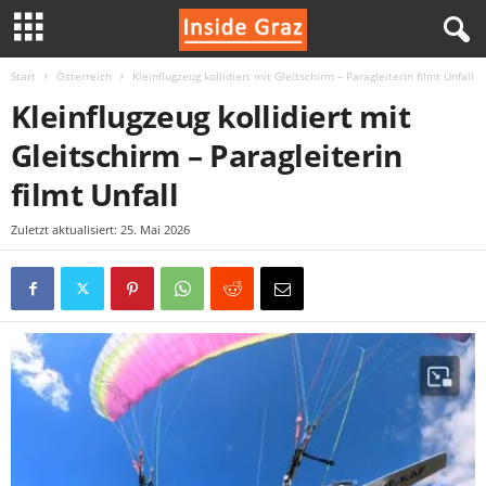
Start
Österreich
Kleinflugzeug kollidiert mit Gleitschirm – Paragleiterin filmt Unfall
I
Kleinflugzeug kollidiert mit
n
Gleitschirm – Paragleiterin
s
filmt Unfall
i
Zuletzt aktualisiert: 25. Mai 2026
d
e
G
r
a