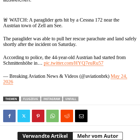
🚨 WATCH: A paraglider gets hit by a Cessna 172 near the
Austrian town of Zell am See.
The paraglider was able to pull her rescue parachute and land safely
shortly after the incident on Saturday.
According to police, the 44-year-old Austrian had started from
Schmittenhöhe in…
pic.twitter.com/HYQ7euRu57
— Breaking Aviation News & Videos (@aviationbrk)
May 24,
2026
THEMEN
FLUGZEUG
INSTAGRAM
UNFALL
Verwandte Artikel
Mehr vom Autor