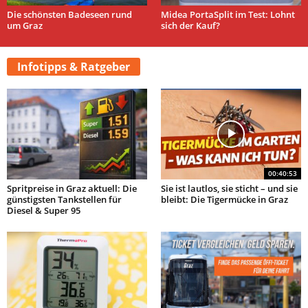
Die schönsten Badeseen rund
Midea PortaSplit im Test: Lohnt
um Graz
sich der Kauf?
Infotipps & Ratgeber
00:40:53
Spritpreise in Graz aktuell: Die
Sie ist lautlos, sie sticht – und sie
günstigsten Tankstellen für
bleibt: Die Tigermücke in Graz
Diesel & Super 95