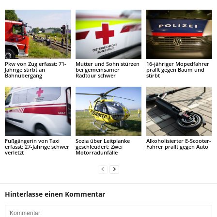
Pkw von Zug erfasst: 71-
Mutter und Sohn stürzen
16-jähriger Mopedfahrer
Jährige stirbt an
bei gemeinsamer
prallt gegen Baum und
Bahnübergang
Radtour schwer
stirbt
Fußgängerin von Taxi
Sozia über Leitplanke
Alkoholisierter E-Scooter-
erfasst: 27-Jährige schwer
geschleudert: Zwei
Fahrer prallt gegen Auto
verletzt
Motorradunfälle
Hinterlasse einen Kommentar