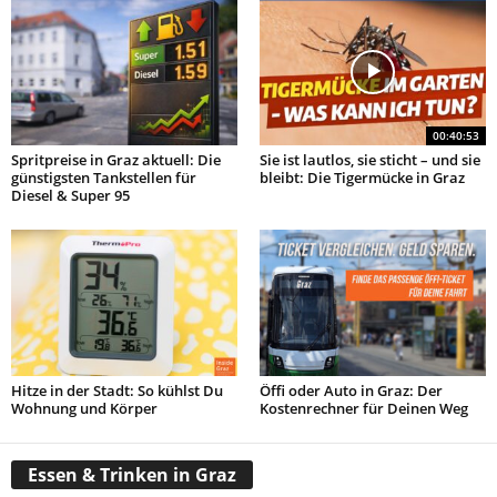
00:40:53
Spritpreise in Graz aktuell: Die
Sie ist lautlos, sie sticht – und sie
günstigsten Tankstellen für
bleibt: Die Tigermücke in Graz
Diesel & Super 95
Hitze in der Stadt: So kühlst Du
Öffi oder Auto in Graz: Der
Wohnung und Körper
Kostenrechner für Deinen Weg
Essen & Trinken in Graz