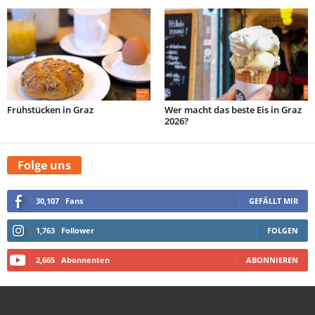
Frühstücken in Graz
Wer macht das beste Eis in Graz
2026?
Folge uns
30,107
Fans
GEFÄLLT MIR
1,763
Follower
FOLGEN
2,665
Abonnenten
ABONNIEREN