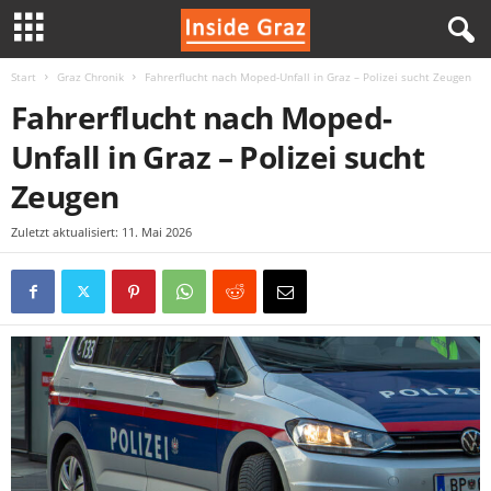
Start
Graz Chronik
Fahrerflucht nach Moped-Unfall in Graz – Polizei sucht Zeugen
I
Fahrerflucht nach Moped-
n
Unfall in Graz – Polizei sucht
s
Zeugen
i
Zuletzt aktualisiert: 11. Mai 2026
d
e
G
r
a