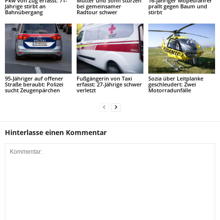
Pkw von Zug erfasst: 71-
Mutter und Sohn stürzen
16-jähriger Mopedfahrer
Jährige stirbt an
bei gemeinsamer
prallt gegen Baum und
Bahnübergang
Radtour schwer
stirbt
95-Jähriger auf offener
Fußgängerin von Taxi
Sozia über Leitplanke
Straße beraubt: Polizei
erfasst: 27-Jährige schwer
geschleudert: Zwei
sucht Zeugenpärchen
verletzt
Motorradunfälle
Hinterlasse einen Kommentar