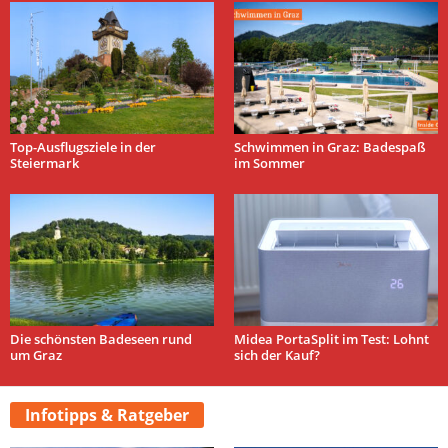
Top-Ausflugsziele in der
Schwimmen in Graz: Badespaß
Steiermark
im Sommer
Die schönsten Badeseen rund
Midea PortaSplit im Test: Lohnt
um Graz
sich der Kauf?
Infotipps & Ratgeber